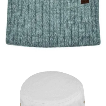
Quick View
Εξαντλημένο
ΑΝΔΡΙΚΑ ΣΚΟΥΦΙΑ
Ανδρικό σκουφί S exclusives
9,00
€