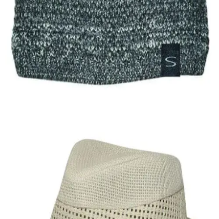
Quick View
Εξαντλημένο
ΑΝΔΡΙΚΑ ΣΚΟΥΦΙΑ
Ανδρικό σκουφί με ισοθερμική επένδυση Stamion
7,00
€