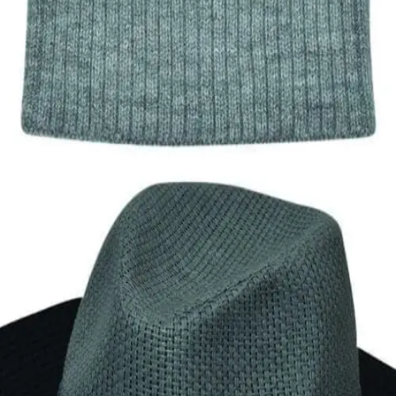
Quick View
Εξαντλημένο
ΑΝΔΡΙΚΑ ΣΚΟΥΦΙΑ
Ανδρικό σκουφί S exclusives
9,00
€