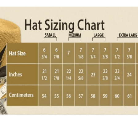
Quick View
Εξαντλημένο
ΑΝΔΡΙΚΑ
Χειροποίητη ψάθα Καουμπόι