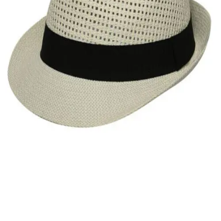
Quick View
Εξαντλημένο
ΑΝΔΡΙΚΑ
Τρυπητό καβουράκι Stamion
14,00
€