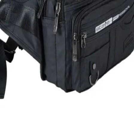
Quick View
Εξαντλημένο
ΑΝΔΡΙΚΑ
Τσαντάκι αδιάβροχο Airliner XL
20,00
€