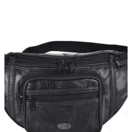
Τσαντάκι GTS Moda Italia
7,00
€