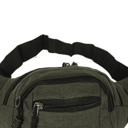
Τσαντάκι καμβάς Gts Moda
7,00
€