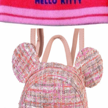
Παιδικό σκουφί Hello Kitty
5,00
€