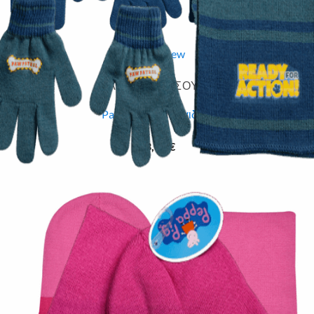
Quick View
Εξαντλημένο
ΠΑΙΔΙΚΑ ΑΞΕΣΟΥΑΡ
Paw patrol σετ παιδικό
13,00
€