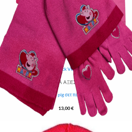
Quick View
Εξαντλημένο
ΠΑΙΔΙΚΑ ΑΞΕΣΟΥΑΡ
Peppa pig σετ παιδικό
13,00
€