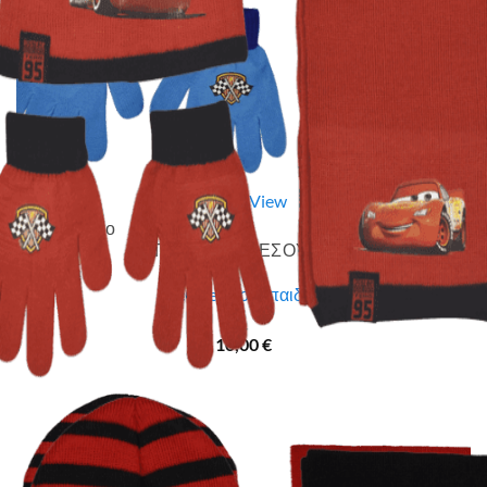
Quick View
Εξαντλημένο
ΠΑΙΔΙΚΑ ΑΞΕΣΟΥΑΡ
McQueen σετ παιδικό
10,00
€