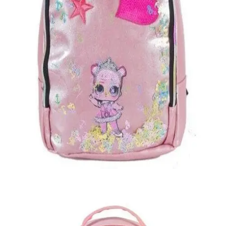
Quick View
Εξαντλημένο
ΓΥΝΑΙΚΕΙΑ
Σακίδιο Lovedoll παιδικό
15,00
€