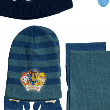
PJ Masks σετ παιδικό
8,00
€