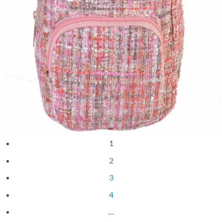
Quick View
Εξαντλημένο
ΠΑΙΔΙΚΑ
Σακίδιο πλάτης Minnie
16,00
€
1
2
3
4
…