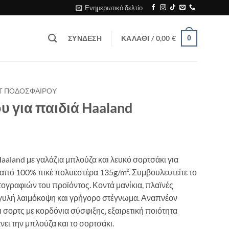
Ενημερωτικό δελτίο
ΣΎΝΔΕΣΗ
ΚΑΛΆΘΙ /
0,00
€
0
Τ ΠΟΔΟΣΦΑΙΡΟΥ
 για παιδιά Haaland
aaland με γαλάζια μπλούζα και λευκό σορτσάκι για
ν από 100% πικέ πολυεστέρα 135g/m². Συμβουλευτείτε το
ογραφιών του προϊόντος. Κοντά μανίκια, πλαϊνές
γυλή λαιμόκοψη και γρήγορο στέγνωμα. Αναπνέον
ι σορτς με κορδόνια σύσφιξης, εξαιρετική ποιότητα
ει την μπλούζα και το σορτσάκι.