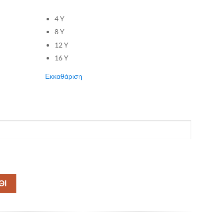
4 Y
8 Y
12 Y
16 Y
Εκκαθάριση
ΘΙ