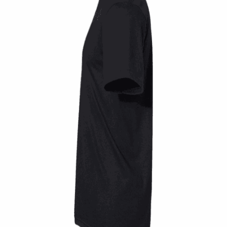
Quick View
UNISEX TSHIRT
Tshirt Vintage race old school