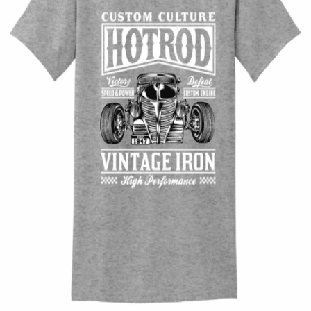
Quick View
UNISEX TSHIRT
Tshirt Hot Rod Classic
14,00
€