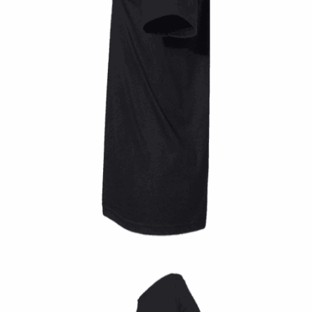
Quick View
UNISEX TSHIRT
Tshirt Dont panic
14,00
€