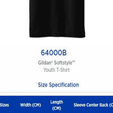
Quick View
ΠΑΙΔΙΚΑ TSHIRT
Tshirt Monster truck America
12,00
€