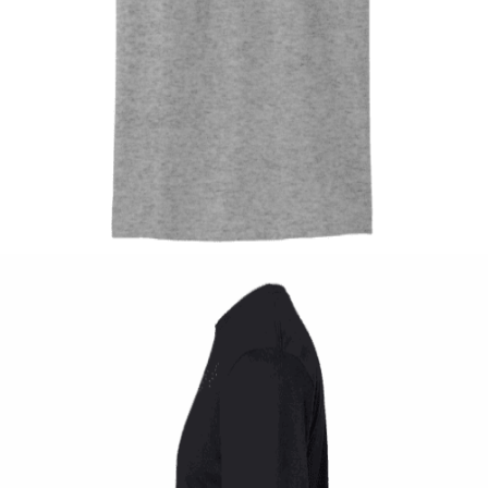
Quick View
UNISEX TSHIRT
Tshirt Parthenon
14,00
€