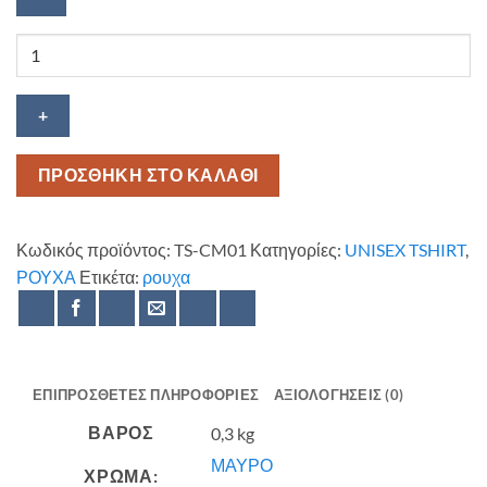
Tshirt
Custom
Motorcycles
ποσότητα
ΠΡΟΣΘΗΚΗ ΣΤΟ ΚΑΛΑΘΙ
Κωδικός προϊόντος:
TS-CM01
Κατηγορίες:
UNISEX TSHIRT
,
ΡΟΥΧΑ
Ετικέτα:
ρουχα
ΕΠΙΠΡΌΣΘΕΤΕΣ ΠΛΗΡΟΦΟΡΊΕΣ
ΑΞΙΟΛΟΓΉΣΕΙΣ (0)
ΒΆΡΟΣ
0,3 kg
ΜΑΥΡΟ
ΧΡΩΜΑ: