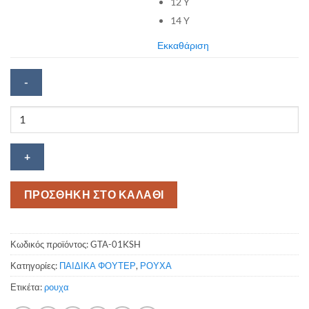
12 Y
14 Y
Εκκαθάριση
Παιδικό
φούτερ
Grand
Theft
Auto
ποσότητα
ΠΡΟΣΘΗΚΗ ΣΤΟ ΚΑΛΑΘΙ
Κωδικός προϊόντος:
GTA-01KSH
Κατηγορίες:
ΠΑΙΔΙΚΑ ΦΟΥΤΕΡ
,
ΡΟΥΧΑ
Ετικέτα:
ρουχα