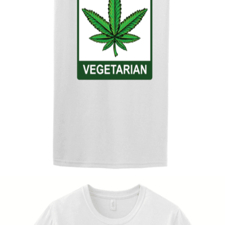
Quick View
UNISEX TSHIRT
Tshirt Vegetarian
14,00
€