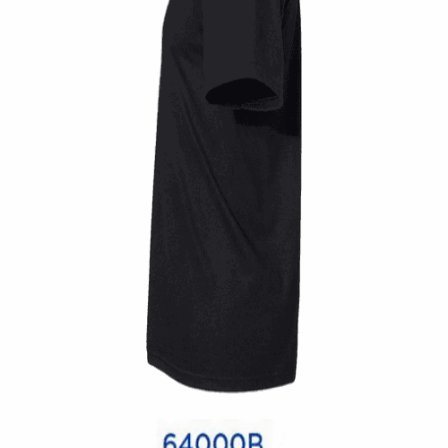
Quick View
UNISEX TSHIRT
Tshirt Vintage race old school
14,00
€