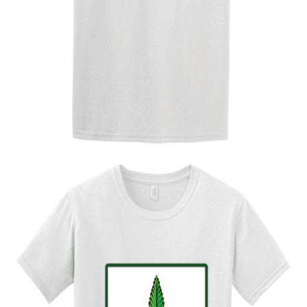
Quick View
UNISEX TSHIRT
Tshirt Spartan
14,00
€