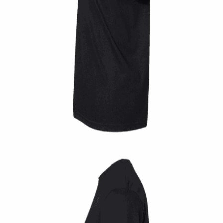
Quick View
UNISEX TSHIRT
Ανδρική μπλούζα Twin Pistons
14,00
€