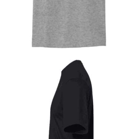
Quick View
UNISEX TSHIRT
Tshirt Parthenon
14,00
€