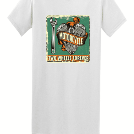
Quick View
UNISEX TSHIRT
Ανδρική μπλούζα Two Wheels
14,00
€