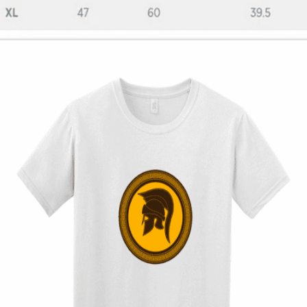
Παιδικό T-Shirt Fortnite forever
12,00
€