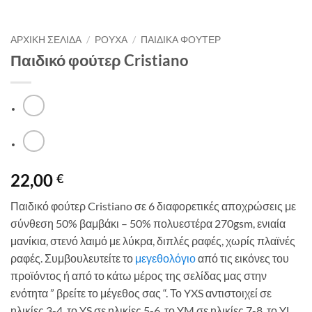
ΑΡΧΙΚΉ ΣΕΛΊΔΑ
/
ΡΟΥΧΑ
/
ΠΑΙΔΙΚΑ ΦΟΥΤΕΡ
Παιδικό φούτερ Cristiano
22,00
€
Παιδικό φούτερ Cristiano σε 6 διαφορετικές αποχρώσεις με
σύνθεση 50% βαμβάκι – 50% πολυεστέρα 270gsm, ενιαία
μανίκια, στενό λαιμό με λύκρα, διπλές ραφές, χωρίς πλαϊνές
ραφές. Συμβουλευτείτε το
μεγεθολόγιο
από τις εικόνες του
προϊόντος ή από το κάτω μέρος της σελίδας μας στην
ενότητα ” βρείτε το μέγεθος σας “. Το YXS αντιστοιχεί σε
ηλικίες 3-4, το YS σε ηλικίες 5-6, το YM σε ηλικίες 7-8, το YL