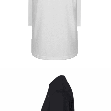
Quick View
UNISEX TSHIRT
Tshirt Greek Flag
14,00
€