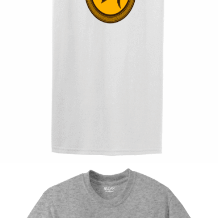
Quick View
UNISEX TSHIRT
Tshirt Spartan
14,00
€