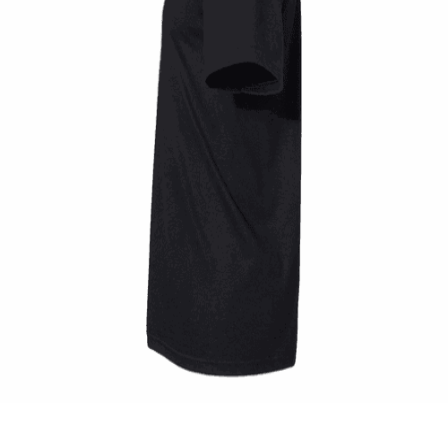
Quick View
UNISEX TSHIRT
Ανδρική μπλούζα Twin Pistons
14,00
€