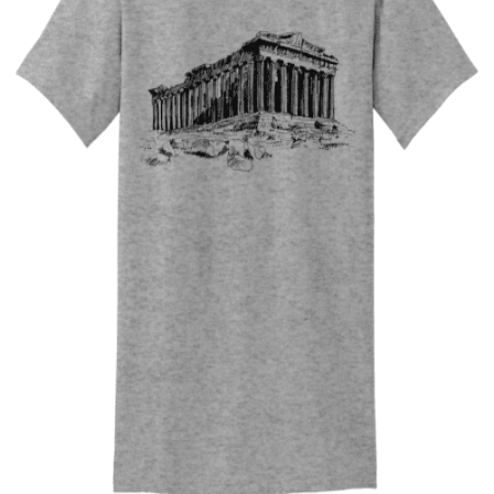
Quick View
UNISEX TSHIRT
Tshirt Parthenon
14,00
€