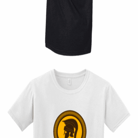
Quick View
UNISEX TSHIRT
Tshirt Rocksteady Gasoline
14,00
€