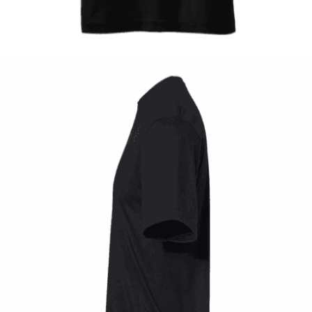
Tshirt Batmobile
12,00
€