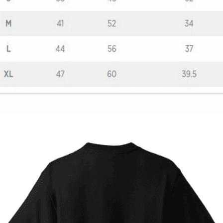
Quick View
ΠΑΙΔΙΚΑ TSHIRT
Παιδική μπλούζα GameKid
12,00
€