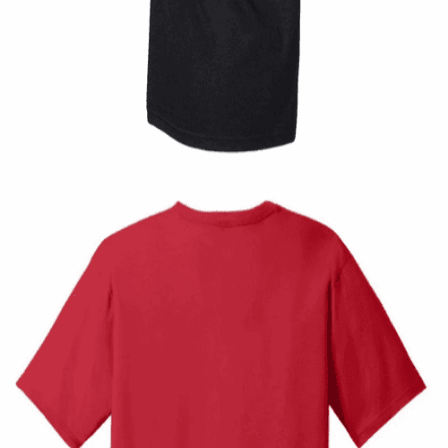
Quick View
UNISEX TSHIRT
Ανδρική μπλούζα Twin Pistons
14,00
€