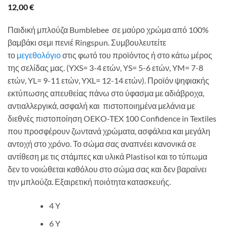
12,00
€
Παιδική μπλούζα Bumblebee σε μαύρο χρώμα από 100%
βαμβάκι σεμι πενιέ Ringspun. Συμβουλευτείτε
το
μεγεθολόγιο
στις φωτό του προϊόντος ή στο κάτω μέρος
της σελίδας μας. (YXS= 3-4 ετών, YS= 5-6 ετών, YM= 7-8
ετών, YL= 9-11 ετών, YXL= 12-14 ετών). Προϊόν ψηφιακής
εκτύπωσης απευθείας πάνω στο ύφασμα με αδιάβροχα,
αντιαλλεργικά, ασφαλή και πιστοποιημένα μελάνια με
διεθνές πιστοποίηση OEKO-TEX 100 Confidence in Textiles
που προσφέρουν ζωντανά χρώματα, ασφάλεια και μεγάλη
αντοχή στο χρόνο. Το σώμα σας αναπνέει κανονικά σε
αντίθεση με τις στάμπες και υλικά Plastisol και το τύπωμα
δεν το νοιώθεται καθόλου στο σώμα σας και δεν βαραίνει
την μπλούζα. Εξαιρετική ποιότητα κατασκευής.
4 Y
6 Y