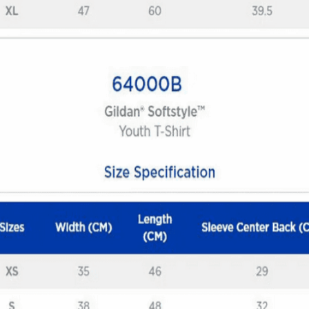
Μπλούζα Samurai Biker
12,00
€