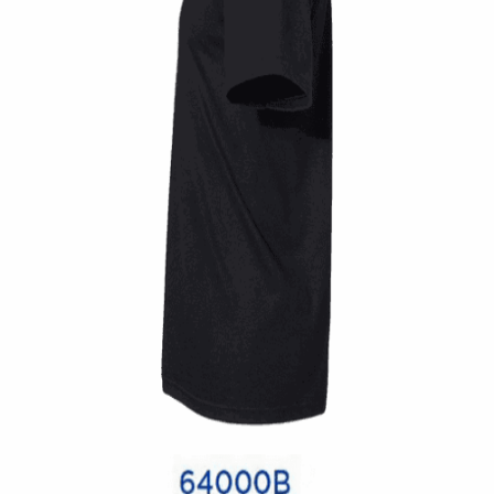
Quick View
UNISEX TSHIRT
Tshirt Custom Motorcycles
14,00
€