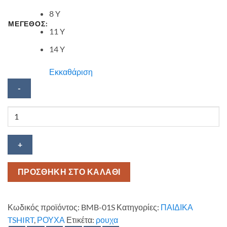
8 Y
ΜΕΓΕΘΟΣ:
11 Y
14 Y
Εκκαθάριση
Παιδική
μπλούζα
Bumblebee
ποσότητα
ΠΡΟΣΘΗΚΗ ΣΤΟ ΚΑΛΑΘΙ
Κωδικός προϊόντος:
BMB-01S
Κατηγορίες:
ΠΑΙΔΙΚΑ
TSHIRT
,
ΡΟΥΧΑ
Ετικέτα:
ρουχα