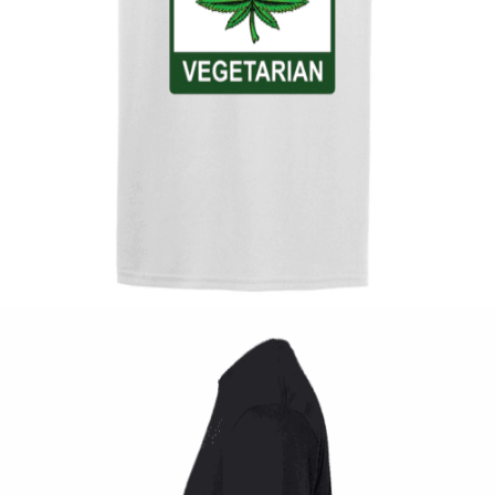
Quick View
UNISEX TSHIRT
Tshirt Vegetarian
14,00
€