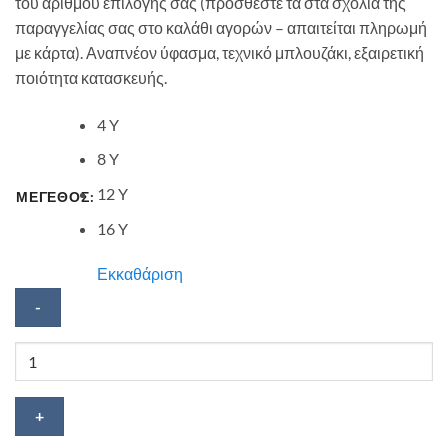
του αριθμού επιλογής σας (προσθέστε τα στα σχόλια της
παραγγελίας σας στο καλάθι αγορών – απαιτείται πληρωμή
με κάρτα). Αναπνέον ύφασμα, τεχνικό μπλουζάκι, εξαιρετική
ποιότητα κατασκευής.
4 Y
8 Y
12 Y
ΜΕΓΕΘΟΣ:
16 Y
Εκκαθάριση
Μπλούζα
ποδοσφαίρου
Belgium
ποσότητα