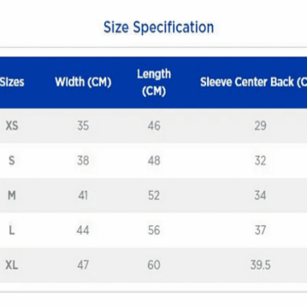
Quick View
ΠΑΙΔΙΚΑ TSHIRT
Παιδική μπλούζα GameKid
12,00
€