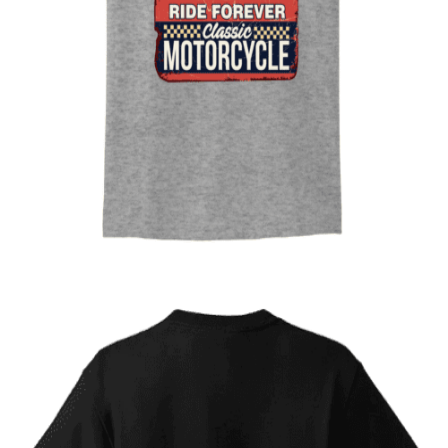
Quick View
UNISEX TSHIRT
Tshirt Cafe race Motorcycle
14,00
€