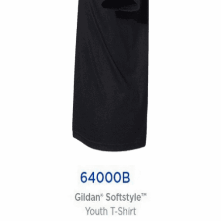
Quick View
UNISEX TSHIRT
Tshirt Custom Motorcycles
14,00
€