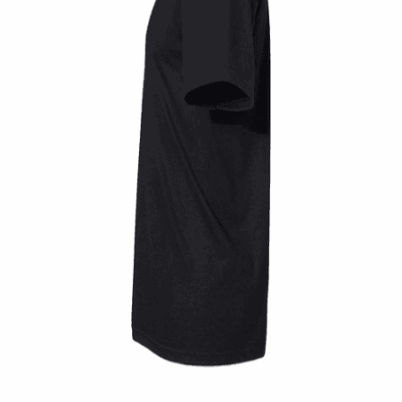
Quick View
UNISEX TSHIRT
Ανδρική μπλούζα Twin Pistons
14,00
€