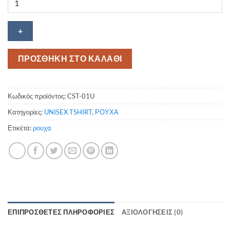
Κοντομάνικη
μπλούζα
Placoste
ποσότητα
ΠΡΟΣΘΗΚΗ ΣΤΟ ΚΑΛΑΘΙ
Κωδικός προϊόντος:
CST-01U
Κατηγορίες:
UNISEX TSHIRT
,
ΡΟΥΧΑ
Ετικέτα:
ρουχα
ΕΠΙΠΡΌΣΘΕΤΕΣ ΠΛΗΡΟΦΟΡΊΕΣ
ΑΞΙΟΛΟΓΉΣΕΙΣ (0)