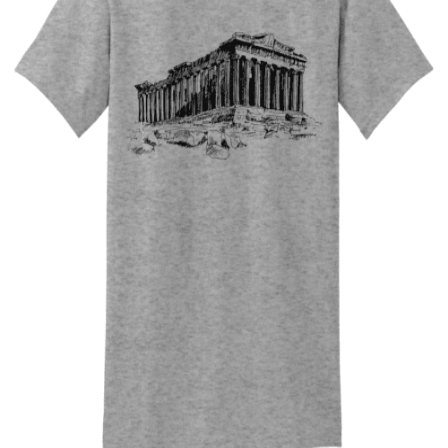
Quick View
UNISEX TSHIRT
Tshirt Parthenon
14,00
€