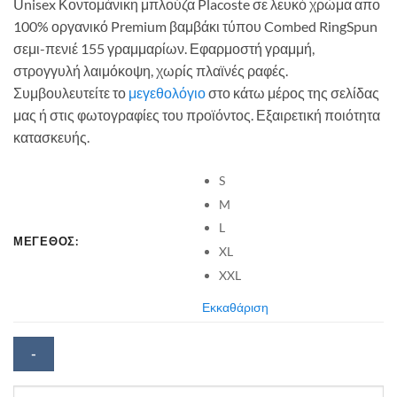
Unisex Κοντομάνικη μπλούζα Placoste σε λευκό χρώμα απο
100% οργανικό Premium βαμβάκι τύπου Combed RingSpun
σεμι-πενιέ 155 γραμμαρίων. Εφαρμοστή γραμμή,
στρογγυλή λαιμόκοψη, χωρίς πλαϊνές ραφές.
Συμβουλευτείτε το
μεγεθολόγιο
στο κάτω μέρος της σελίδας
μας ή στις φωτογραφίες του προϊόντος. Εξαιρετική ποιότητα
κατασκευής.
S
M
L
ΜΕΓΕΘΟΣ:
XL
XXL
Εκκαθάριση
Unisex