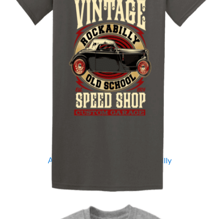
Quick View
UNISEX TSHIRT
Ανδρική μπλούζα Vintage Rockabilly
14,00
€