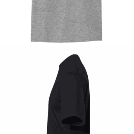
Quick View
UNISEX TSHIRT
Tshirt Cafe race Motorcycle
14,00
€