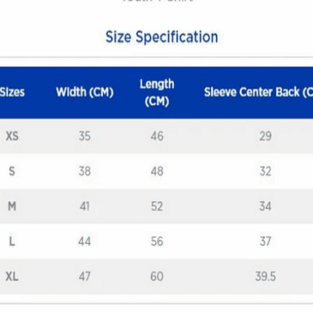
Quick View
ΠΑΙΔΙΚΑ TSHIRT
Μπλούζα Samurai Biker
12,00
€