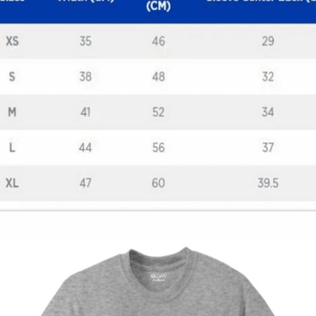
Quick View
ΠΑΙΔΙΚΑ TSHIRT
Fortnite fever μπλουζάκι
12,00
€