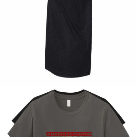
Quick View
UNISEX TSHIRT
Tshirt Custom Motorcycles
14,00
€