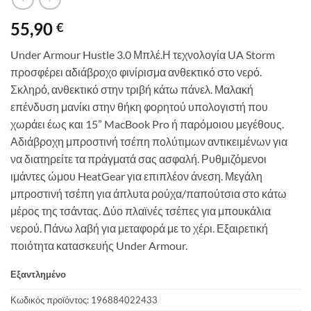
55,90
€
Under Armour Hustle 3.0 Μπλέ.
Η τεχνολογία UA Storm
προσφέρει αδιάβροχο φινίρισμα ανθεκτικό στο νερό.
Σκληρό, ανθεκτικό στην τριβή κάτω πάνελ. Μαλακή
επένδυση μανίκι στην θήκη φορητού υπολογιστή που
χωράει έως και 15” MacBook Pro ή παρόμοιου μεγέθους.
Αδιάβροχη μπροστινή τσέπη πολύτιμων αντικειμένων για
να διατηρείτε τα πράγματά σας ασφαλή. Ρυθμιζόμενοι
ιμάντες ώμου HeatGear για επιπλέον άνεση. Μεγάλη
μπροστινή τσέπη για άπλυτα ρούχα/παπούτσια στο κάτω
μέρος της τσάντας. Δύο πλαϊνές τσέπες για μπουκάλια
νερού. Πάνω λαβή για μεταφορά με το χέρι. Εξαιρετική
ποιότητα κατασκευής Under Armour.
Εξαντλημένο
Κωδικός προϊόντος:
196884022433