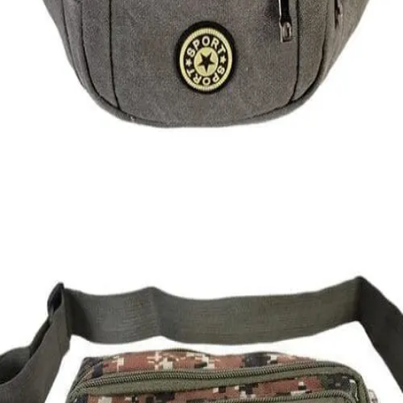
Quick View
Εξαντλημένο
ΑΝΔΡΙΚΑ ΤΣΑΝΤΑΚΙΑ ΜΕΣΗΣ
Τσαντάκι μέσης καμβάς
10,00
€