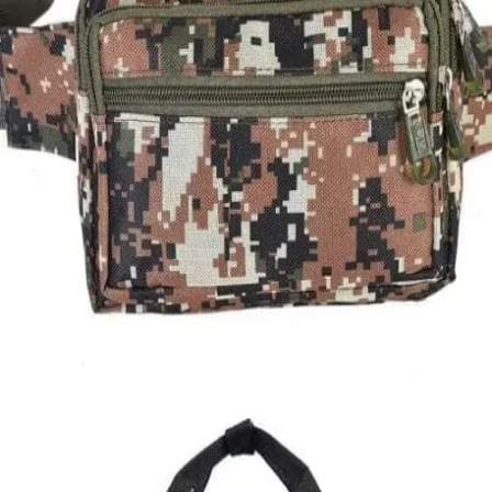
Quick View
Εξαντλημένο
ΑΝΔΡΙΚΑ ΤΣΑΝΤΑΚΙΑ ΜΕΣΗΣ
Τσαντάκι μέσης Sport
7,00
€