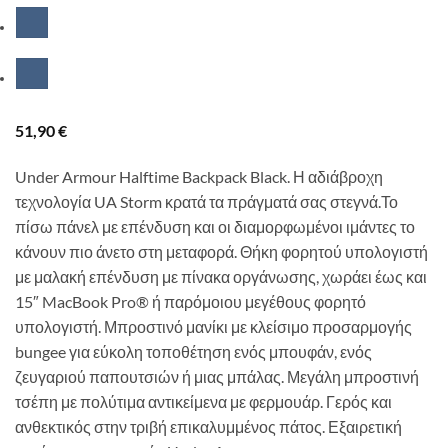
51,90
€
Under Armour Halftime Backpack Black.
Η αδιάβροχη
τεχνολογία UA Storm κρατά τα πράγματά σας στεγνά.Το
πίσω πάνελ με επένδυση και οι διαμορφωμένοι ιμάντες το
κάνουν πιο άνετο στη μεταφορά. Θήκη φορητού υπολογιστή
με μαλακή επένδυση με πίνακα οργάνωσης, χωράει έως και
15″ MacBook Pro® ή παρόμοιου μεγέθους φορητό
υπολογιστή. Μπροστινό μανίκι με κλείσιμο προσαρμογής
bungee για εύκολη τοποθέτηση ενός μπουφάν, ενός
ζευγαριού παπουτσιών ή μιας μπάλας. Μεγάλη μπροστινή
τσέπη με πολύτιμα αντικείμενα με φερμουάρ. Γερός και
ανθεκτικός στην τριβή επικαλυμμένος πάτος. Εξαιρετική