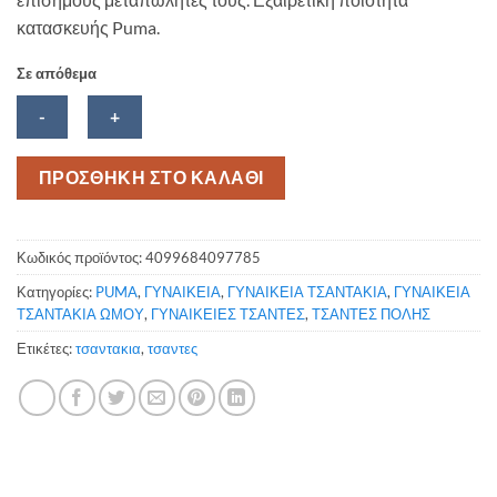
κατασκευής Puma.
Σε απόθεμα
PUMA
ΠΡΟΣΘΗΚΗ ΣΤΟ ΚΑΛΑΘΙ
Classics
Seasonal
Circle
Κωδικός προϊόντος:
4099684097785
Bag
Κατηγορίες:
PUMA
,
ΓΥΝΑΙΚΕΙΑ
,
ΓΥΝΑΙΚΕΙΑ ΤΣΑΝΤΑΚΙΑ
,
ΓΥΝΑΙΚΕΙΑ
ποσότητα
ΤΣΑΝΤΑΚΙΑ ΩΜΟΥ
,
ΓΥΝΑΙΚΕΙΕΣ ΤΣΑΝΤΕΣ
,
ΤΣΑΝΤΕΣ ΠΟΛΗΣ
Ετικέτες:
τσαντακια
,
τσαντες