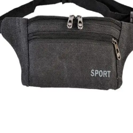
Quick View
Εξαντλημένο
ΑΝΔΡΙΚΑ ΤΣΑΝΤΑΚΙΑ ΜΕΣΗΣ
Τσαντάκι καμβάς Gts Moda
7,00
€