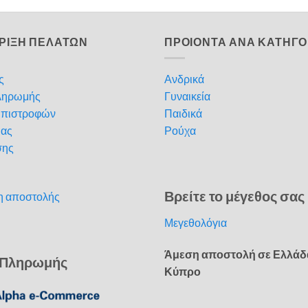
ΡΙΞΗ ΠΕΛΑΤΩΝ
ΠΡΟΙΟΝΤΑ ΑΝΑ ΚΑΤΗΓΟ
ς
Ανδρικά
ληρωμής
Γυναικεία
Επιστροφών
Παιδικά
μας
Ρούχα
σης
Βρείτε το μέγεθος σας
η αποστολής
Μεγεθολόγια
Άμεση αποστολή σε Ελλάδ
 Πληρωμής
Κύπρο