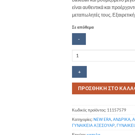
είναι αυθεντικά και προέρχον
μεταπωλητές τους. Εξαιρετική
Σε απόθεμα
New
Era
New
York
Yankees
Unisex
ΠΡΟΣΘΗΚΗ ΣΤΟ ΚΑΛΑ
καπέλο
Μπλε
Ρουά-
Κωδικός προϊόντος:
11157579
Λευκό
Κατηγορίες:
NEW ERA
,
ΑΝΔΡΙΚΑ
,
Α
ποσότητα
ΓΥΝΑΙΚΕΙΑ ΑΞΕΣΟΥΑΡ
,
ΓΥΝΑΙΚΕ
Ετικέτα:
καπελα