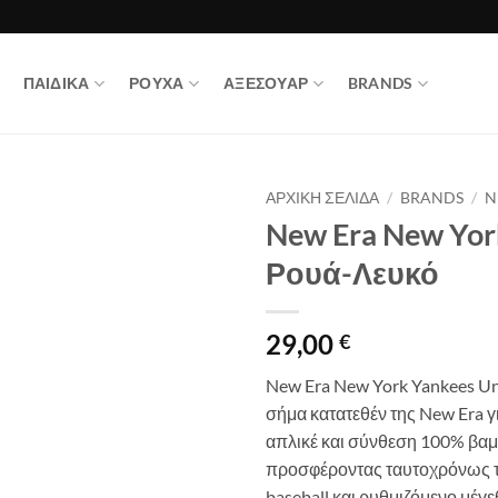
ΠΑΙΔΙΚΑ
ΡΟΥΧΑ
ΑΞΕΣΟΥΑΡ
BRANDS
ΑΡΧΙΚΉ ΣΕΛΊΔΑ
/
BRANDS
/
N
New Era New Yor
Ρουά-Λευκό
29,00
€
New Era New York Yankees Un
σήμα κατατεθέν της New Era γ
απλικέ και σύνθεση 100% βαμ
προσφέροντας ταυτοχρόνως τη
baseball και ρυθμιζόμενο μέγ