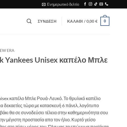
Ενημερωτικό δελτίο
ΣΎΝΔΕΣΗ
ΚΑΛΆΘΙ /
0,00
€
0
EW ERA
k Yankees Unisex καπέλο Μπλε
isex καπέλο Μπλε Ρουά-Λευκό. Το θρυλικό καπέλο
ια δεκαετίες τώρα με κατασκευή 6 πάνελ, λογότυπο
βάκι θα σε συνοδεύσει τέλεια στην καθημερινότητα σου
ν μέγιστη προστασία απο τον ήλιο. Κυρτό γείσο
εθος στο πίσω μέρος του. Όλα μας τα επώνυμα προϊόντα