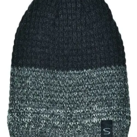
Quick View
Εξαντλημένο
ΑΝΔΡΙΚΑ ΣΚΟΥΦΙΑ
Ανδρικό σκουφί με ισοθερμική επένδυση Stamion