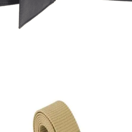
Quick View
Εξαντλημένο
ΑΝΔΡΙΚΑ ΠΟΡΤΟΦΟΛΙΑ
Δερμάτινο πορτοφόλι Lavor με ραμμένο σχέδιο
26,00
€