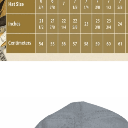
Quick View
Εξαντλημένο
ΑΝΔΡΙΚΑ
Χειροποίητη ψάθα Καουμπόι
9,00
€