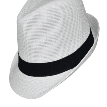
Quick View
Εξαντλημένο
ΑΝΔΡΙΚΑ ΚΑΠΕΛΑ
Καβουράκι Stamion Accessories
10,00
€