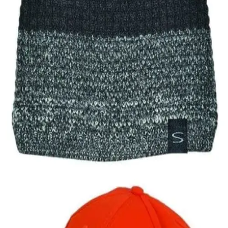
Quick View
Εξαντλημένο
ΑΝΔΡΙΚΑ ΣΚΟΥΦΙΑ
Ανδρικό σκουφί με ισοθερμική επένδυση Stamion
7,00
€