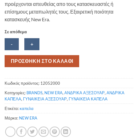
προέρχονται απευθείας απο τους κατασκευαστές ή
επίσημους μεταπωλητές τους. Εξαιρετική ποιότητα
κατασκευής New Era.
Σε απόθεμα
LA
ΠΡΟΣΘΗΚΗ ΣΤΟ ΚΑΛΑΘΙ
Dodgers
New
Era
Κωδικός προϊόντος:
12052000
Essentials
Κατηγορίες:
BRANDS
,
NEW ERA
,
ΑΝΔΡΙΚΑ ΑΞΕΣΟΥΑΡ
,
ΑΝΔΡΙΚΑ
League
ΚΑΠΕΛΑ
,
ΓΥΝΑΙΚΕΙΑ ΑΞΕΣΟΥΑΡ
,
ΓΥΝΑΙΚΕΙΑ ΚΑΠΕΛΑ
καπέλο
μαύρο
Ετικέτα:
καπελα
ποσότητα
Μάρκα:
NEW ERA