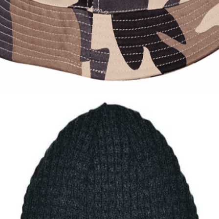
Quick View
Εξαντλημένο
ΑΝΔΡΙΚΑ ΚΑΠΕΛΑ
Κώνος καμουφλάζ Stamion
8,00
€