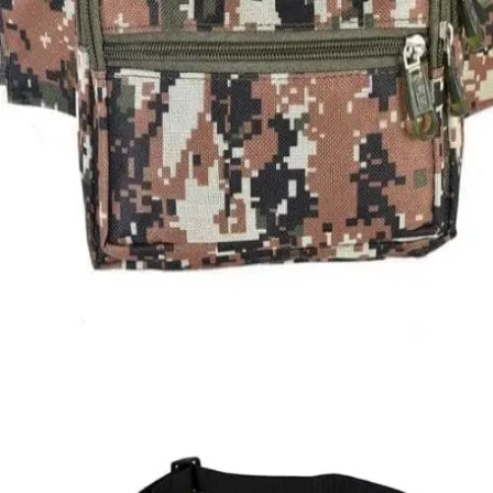
Quick View
Εξαντλημένο
ΑΝΔΡΙΚΑ ΤΣΑΝΤΑΚΙΑ ΜΕΣΗΣ
Τσαντάκι μέσης Sport
7,00
€