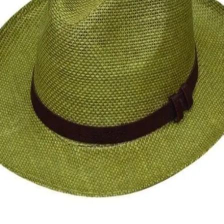
Quick View
Εξαντλημένο
ΑΝΔΡΙΚΑ ΚΑΠΕΛΑ
Fedora με δερμάτινο λουράκι
12,00
€