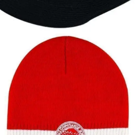
Ανδρική ψάθινη ρεπούμπλικα
10,00
€