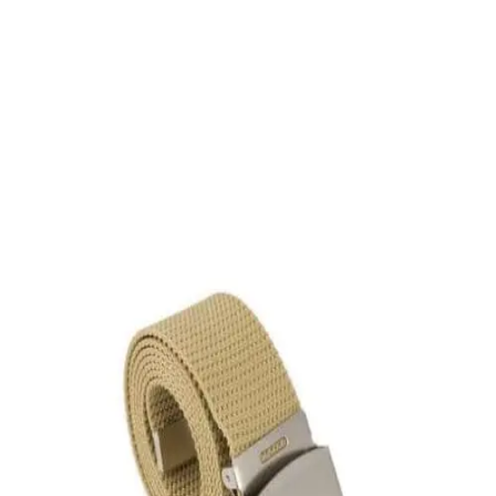
Οριζόντιο δερμάτινο πορτοφόλι Lavor
20,50
€