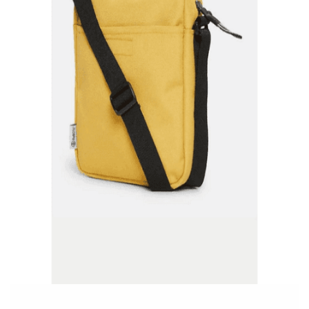
Quick View
TIMBERLAND
Timberland Crossbody bag
39,90
€