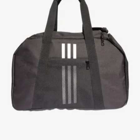
Quick View
ADIDAS
Σάκος Adidas TIRO M Primegreen Duffel
38,90
€