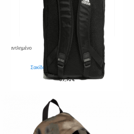
Quick View
Εξαντλημένο
ADIDAS
Σακίδιο πλάτης Adidas 4 Athlts 28L
69,90
€