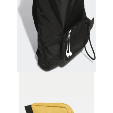
Quick View
Εξαντλημένο
ADIDAS
Adidas Backpack μαύρο γυναικείο
69,90
€