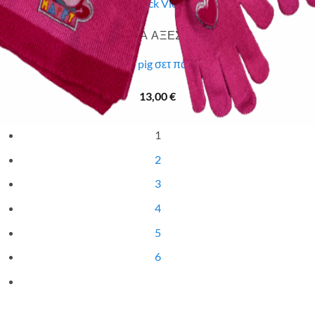
Quick View
Εξαντλημένο
ΠΑΙΔΙΚΑ ΑΞΕΣΟΥΑΡ
Peppa pig σετ παιδικό
13,00
€
1
2
3
4
5
6