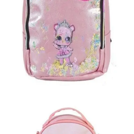
Quick View
Εξαντλημένο
ΓΥΝΑΙΚΕΙΑ
Σακίδιο Lovedoll παιδικό
15,00
€