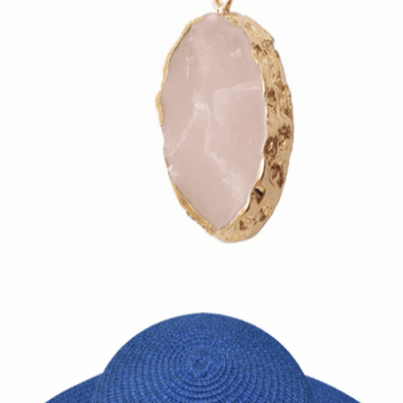
Quick View
Εξαντλημένο
ΑΞΕΣΟΥΑΡ
Μενταγιόν με οβάλ πέτρα πάστα
4,00
€