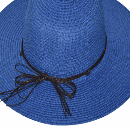
Quick View
Εξαντλημένο
ΓΥΝΑΙΚΕΙΑ ΑΞΕΣΟΥΑΡ
Καπέλο Floppy θερινό
10,00
€