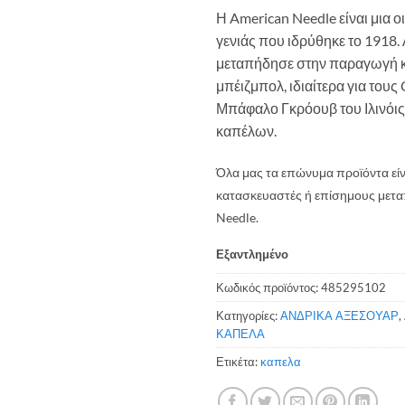
Η American Needle είναι μια 
γενιάς που ιδρύθηκε το 1918.
μεταπήδησε στην παραγωγή κα
μπέιζμπολ, ιδιαίτερα για τους
Μπάφαλο Γκρόουβ του Ιλινόις 
καπέλων.
Όλα μας τα επώνυμα προϊόντα είν
κατασκευαστές ή επίσημους μετα
Needle.
Εξαντλημένο
Κωδικός προϊόντος:
485295102
Κατηγορίες:
ΑΝΔΡΙΚΑ ΑΞΕΣΟΥΑΡ
,
ΚΑΠΕΛΑ
Ετικέτα:
καπελα