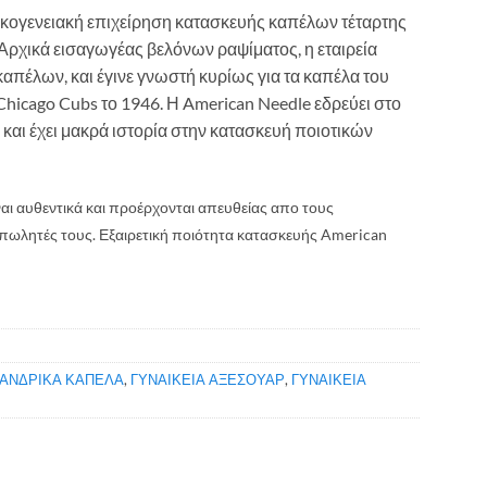
οικογενειακή επιχείρηση κατασκευής καπέλων τέταρτης
 Αρχικά εισαγωγέας βελόνων ραψίματος, η εταιρεία
πέλων, και έγινε γνωστή κυρίως για τα καπέλα του
 Chicago Cubs το 1946. Η American Needle εδρεύει στο
και έχει μακρά ιστορία στην κατασκευή ποιοτικών
αι αυθεντικά και προέρχονται απευθείας απο τους
πωλητές τους. Εξαιρετική ποιότητα κατασκευής American
ΑΝΔΡΙΚΑ ΚΑΠΕΛΑ
,
ΓΥΝΑΙΚΕΙΑ ΑΞΕΣΟΥΑΡ
,
ΓΥΝΑΙΚΕΙΑ