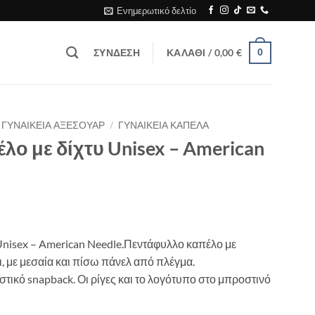
Ενημερωτικό δελτίο
ΣΎΝΔΕΣΗ
ΚΑΛΆΘΙ /
0,00
€
0
ΓΥΝΑΙΚΕΙΑ ΑΞΕΣΟΥΑΡ
/
ΓΥΝΑΙΚΕΙΑ ΚΑΠΕΛΑ
έλο με δίχτυ Unisex – American
Unisex – American Needle.
Πεντάφυλλο καπέλο με
 με μεσαία και πίσω πάνελ από πλέγμα.
ικό snapback. Οι ρίγες και το λογότυπο στο μπροστινό