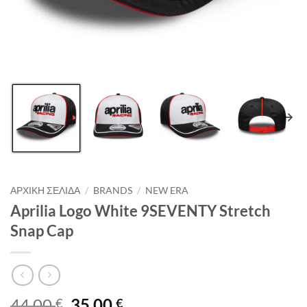
ΑΡΧΙΚΉ ΣΕΛΊΔΑ
/
BRANDS
/
NEW ERA
Aprilia Logo White 9SEVENTY Stretch
Snap Cap
Original
Η
44,00
35,00
€
€