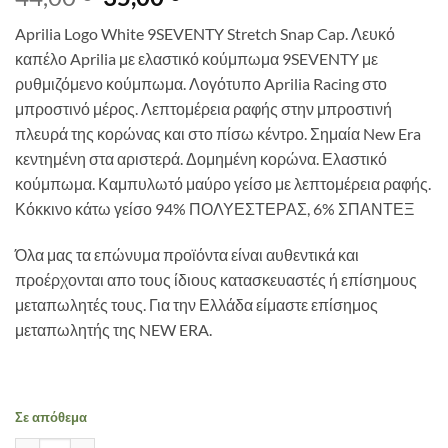
price
τρέχουσα
Aprilia Logo White 9SEVENTY Stretch Snap Cap.
Λευκό
was:
τιμή
καπέλο Aprilia με ελαστικό κούμπωμα 9SEVENTY με
44,00 €.
είναι:
ρυθμιζόμενο κούμπωμα. Λογότυπο Aprilia Racing στο
35,00 €.
μπροστινό μέρος. Λεπτομέρεια ραφής στην μπροστινή
πλευρά της κορώνας και στο πίσω κέντρο. Σημαία New Era
κεντημένη στα αριστερά. Δομημένη κορώνα. Ελαστικό
κούμπωμα. Καμπυλωτό μαύρο γείσο με λεπτομέρεια ραφής.
Κόκκινο κάτω γείσο 94% ΠΟΛΥΕΣΤΕΡΑΣ, 6% ΣΠΑΝΤΕΞ
Όλα μας τα επώνυμα προϊόντα είναι αυθεντικά και
προέρχονται απο τους ίδιους κατασκευαστές ή επίσημους
μεταπωλητές τους. Για την Ελλάδα είμαστε επίσημος
μεταπωλητής της NEW ERA.
Σε απόθεμα