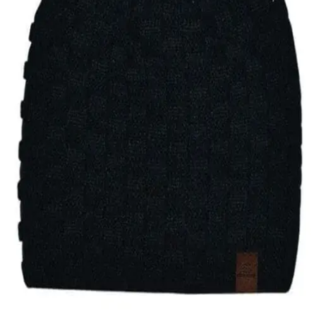
Quick View
Εξαντλημένο
ΑΝΔΡΙΚΑ ΣΚΟΥΦΙΑ
Σκουφί blocks exclusives
11,00
€