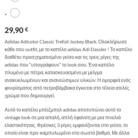
29,90
€
Adidas Adicolor Classic Trefoil Jockey Black. Ολοκλήρωσε
κάθε σου outfit, με το καπέλο adidas Adi Dassler ! Το καπέλο
διαθέτει προσχηματισμένο γείσο και τις τρεις ρίγες της
adidas που “υπογράφουν” το look σου.
Ένα καπέλο
πλυμένο με πέτρα, κατασκευασμένο με μείγμα
ανακυκλωμένων και ανανεώσιμων υλικών.
Η ομορφιά ενός
φινιρίσματος από πετροβάμβακα έγκειται στο τέλεια ατελές
χρώμα που δημιουργεί.
Αυτό το καπέλο μπέιζμπολ adidas αποτυπώνει αυτό το
vintage look σε μια απαλή, απλή ύφανση με μια πινελιά
ελαστικότητας. Φρέσκες 3 ρίγες εμφανίζονται στο γείσο, το
οποίο είναι προ-καμπυλωμένο στο σωστό βαθμό. Με άλλα