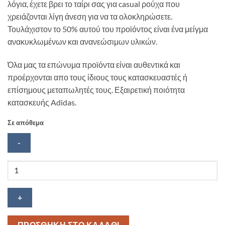
λόγια, έχετε βρει το ταίρι σας για casual ρούχα που
χρειάζονται λίγη άνεση για να τα ολοκληρώσετε.
Τουλάχιστον το 50% αυτού του προϊόντος είναι ένα μείγμα
ανακυκλωμένων και ανανεώσιμων υλικών.
Όλα μας τα επώνυμα προϊόντα είναι αυθεντικά και
προέρχονται απο τους ίδιους τους κατασκευαστές ή
επίσημους μεταπωλητές τους. Εξαιρετική ποιότητα
κατασκευής Adidas.
Σε απόθεμα
Adidas
Adicolor
Classic
Trefoil
Jockey
Black
ΠΡΟΣΘΗΚΗ ΣΤΟ ΚΑΛΑΘΙ