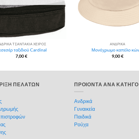
ΝΔΡΙΚΑ ΤΣΑΝΤΑΚΙΑ ΧΕΙΡΟΣ
ΑΝΔΡΙΚΑ
εσεσέρ ταξιδιού Cardinal
Μονόχρωμο καπέλο κώ
7,00
€
9,00
€
ΡΙΞΗ ΠΕΛΑΤΩΝ
ΠΡΟΙΟΝΤΑ ΑΝΑ ΚΑΤΗΓΟ
ς
Ανδρικά
ληρωμής
Γυναικεία
Επιστροφών
Παιδικά
μας
Ρούχα
σης