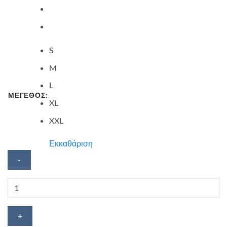
S
M
L
ΜΕΓΕΘΟΣ:
XL
XXL
Εκκαθάριση
Φούτερ
ενηλίκων
Mafioso
ποσότητα