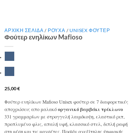
ΑΡΧΙΚΉ ΣΕΛΊΔΑ
/
ΡΟΥΧΑ
/
UNISEX ΦΟΥΤΕΡ
Φούτερ ενηλίκων Mafioso
25,00
€
Φούτερ ενηλίκων Mafioso Unisex φούτερ σε 7 διαφορετικές
οργανικό βαμβάκι τρίκλωνο
αποχρώσεις απο μαλακό
331 γραμμαρίων με στρογγυλή λαιμόκοψη, ελαστικό ριπ,
προπλυμένο φλις, απαλή υφή, κλασσικό στυλ, διπλή ραφή
στη μέση και τις μανσέτες. Προϊόν ανεξίτηλης ψηφιακής