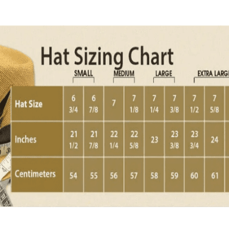
Quick View
Εξαντλημένο
ΑΝΔΡΙΚΑ
Χειροποίητη ψάθα Καουμπόι