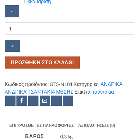
Εκκαθάριση
Υφασμάτινο
τσαντάκι
μέσης
GTS
MODA
ποσότητα
ΠΡΟΣΘΗΚΗ ΣΤΟ ΚΑΛΑΘΙ
Κωδικός προϊόντος:
GTS-N181
Κατηγορίες:
ΑΝΔΡΙΚΑ
,
ΑΝΔΡΙΚΑ ΤΣΑΝΤΑΚΙΑ ΜΕΣΗΣ
Ετικέτα:
τσαντακια
ΕΠΙΠΡΌΣΘΕΤΕΣ ΠΛΗΡΟΦΟΡΊΕΣ
ΑΞΙΟΛΟΓΉΣΕΙΣ (0)
ΒΆΡΟΣ
0,3 kg