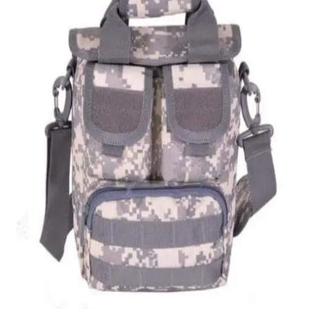
Quick View
Εξαντλημένο
ΑΝΔΡΙΚΑ ΤΣΑΝΤΑΚΙΑ ΩΜΟΥ
Ανδρικό τσαντάκι Survivors
24,40
€