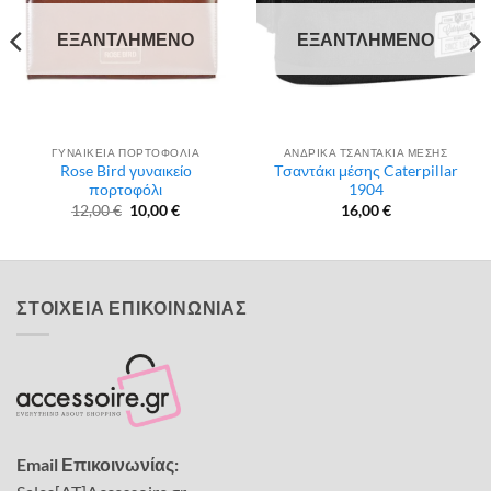
ΕΞΑΝΤΛΗΜΈΝΟ
ΕΞΑΝΤΛΗΜΈΝΟ
ΓΥΝΑΙΚΕΙΑ ΠΟΡΤΟΦΟΛΙΑ
ΑΝΔΡΙΚΑ ΤΣΑΝΤΑΚΙΑ ΜΕΣΗΣ
Rose Bird γυναικείο
Τσαντάκι μέσης Caterpillar
πορτοφόλι
1904
Original
Η
12,00
€
10,00
€
16,00
€
price
τρέχουσα
was:
τιμή
12,00 €.
είναι:
10,00 €.
ΣΤΟΙΧΕΙΑ ΕΠΙΚΟΙΝΩΝΙΑΣ
Email Επικοινωνίας: