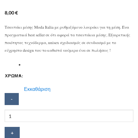
8,00
€
Τσαντάκι μέσης Moda Italia με ρυθμιζόμενο λουράκι για τη μέση. Ένα
πραγματικά best seller σε ότι αφορά τα τσαντάκια μέσης. Εξαιρετικής
ποιότητας τεχνόδερμα, unisex σχεδιασμός σε συνδιασμό με το
εύχρηστο design του το καθιστά νούμερο ένα σε πωλήσεις !
ΧΡΩΜΑ:
Εκκαθάριση
Τσαντάκι
μέσης
Moda
Italia