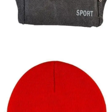
Quick View
Εξαντλημένο
ΑΝΔΡΙΚΑ ΤΣΑΝΤΑΚΙΑ ΜΕΣΗΣ
Τσαντάκι καμβάς Gts Moda
7,00
€