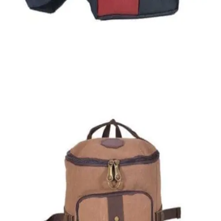
Quick View
Εξαντλημένο
ΑΝΔΡΙΚΑ ΤΣΑΝΤΑΚΙΑ ΩΜΟΥ
Ανδρικό τσαντάκι Dakota
8,00
€