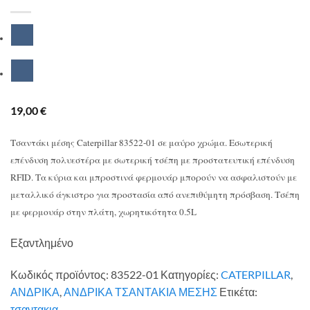
19,00
€
Τσαντάκι μέσης Caterpillar 83522-01 σε μαύρο χρώμα. Εσωτερική
επένδυση πολυεστέρα με σωτερική τσέπη με προστατευτική επένδυση
RFID. Τα κύρια και μπροστινά φερμουάρ μπορούν να ασφαλιστούν με
μεταλλικό άγκιστρο για προστασία από ανεπιθύμητη πρόσβαση. Τσέπη
με φερμουάρ στην πλάτη, χωρητικότητα 0.5L
Εξαντλημένο
Κωδικός προϊόντος:
83522-01
Κατηγορίες:
CATERPILLAR
,
ΑΝΔΡΙΚΑ
,
ΑΝΔΡΙΚΑ ΤΣΑΝΤΑΚΙΑ ΜΕΣΗΣ
Ετικέτα:
τσαντακια