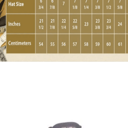
Quick View
Εξαντλημένο
ΑΝΔΡΙΚΑ
Χειροποίητη ψάθα Καουμπόι
9,00
€