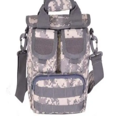
Quick View
Εξαντλημένο
ΑΝΔΡΙΚΑ ΤΣΑΝΤΑΚΙΑ ΩΜΟΥ
Ανδρικό τσαντάκι Survivors