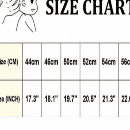
Quick View
Εξαντλημένο
ΠΑΙΔΙΚΑ
Mickey μπεμπέ καπέλο D01890
9,00
€