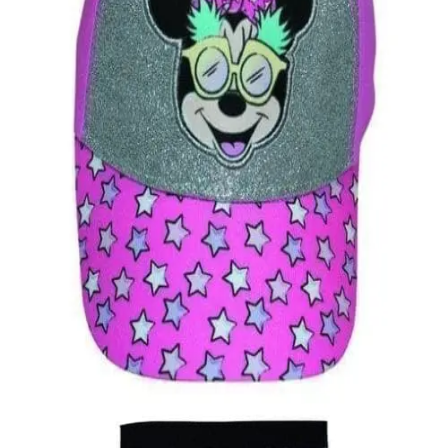
Quick View
Εξαντλημένο
ΠΑΙΔΙΚΑ ΚΑΠΕΛΑ
Παιδικό καπέλο Minnie
9,00
€