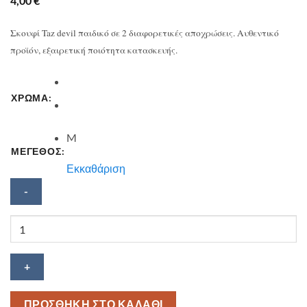
4,00
€
Σκουφί Taz devil παιδικό σε 2 διαφορετικές αποχρώσεις. Αυθεντικό
προϊόν, εξαιρετική ποιότητα κατασκευής.
ΧΡΩΜΑ:
M
ΜΕΓΕΘΟΣ:
Εκκαθάριση
Σκουφί
Taz
devil
ποσότητα
ΠΡΟΣΘΗΚΗ ΣΤΟ ΚΑΛΑΘΙ