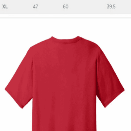
Παιδική μπλούζα GameKid
12,00
€