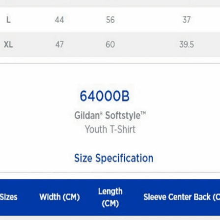
Quick View
ΠΑΙΔΙΚΑ TSHIRT
Μπλούζα Samurai Biker
12,00
€