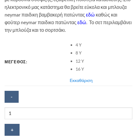
ηλεκτρονικό μας κατάστημα θα βρείτε εύκολα και μπλουζα
neymar παιδικη βαμβακερή πατώντας
εδώ
καθώς και
φούτερ neymar παιδικο πατώντας
εδώ
. Το σετ περιλαμβάνει
την μπλούζα και το σορτσάκι.
4 Y
8 Y
12 Y
ΜΕΓΕΘΟΣ:
16 Y
Εκκαθάριση
Σετ
ποδοσφαίρου
Neymar
ποσότητα