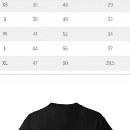
Quick View
ΠΑΙΔΙΚΑ TSHIRT
Παιδικό T-Shirt Fortnite forever
12,00
€