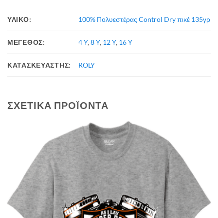
ΥΛΙΚΟ:
100% Πολυεστέρας Control Dry πικέ 135γρ
ΜΕΓΕΘΟΣ:
4 Y
,
8 Y
,
12 Y
,
16 Y
ΚΑΤΑΣΚΕΥΑΣΤΗΣ:
ROLY
ΣΧΕΤΙΚΆ ΠΡΟΪΌΝΤΑ