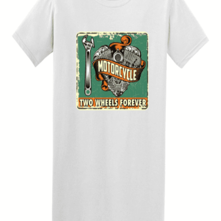
Quick View
UNISEX TSHIRT
Ανδρική μπλούζα Two Wheels