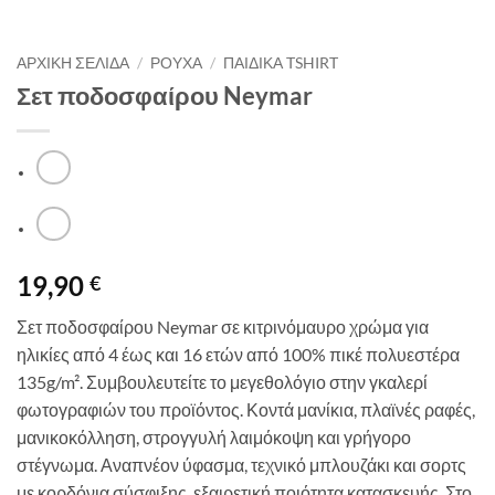
ΑΡΧΙΚΉ ΣΕΛΊΔΑ
/
ΡΟΥΧΑ
/
ΠΑΙΔΙΚΑ TSHIRT
Σετ ποδοσφαίρου Neymar
19,90
€
Σετ ποδοσφαίρου Neymar σε κιτρινόμαυρο χρώμα για
ηλικίες από 4 έως και 16 ετών από 100% πικέ πολυεστέρα
135g/m². Συμβουλευτείτε το μεγεθολόγιο στην γκαλερί
φωτογραφιών του προϊόντος. Κοντά μανίκια, πλαϊνές ραφές,
μανικοκόλληση, στρογγυλή λαιμόκοψη και γρήγορο
στέγνωμα. Αναπνέον ύφασμα, τεχνικό μπλουζάκι και σορτς
με κορδόνια σύσφιξης, εξαιρετική ποιότητα κατασκευής. Στο