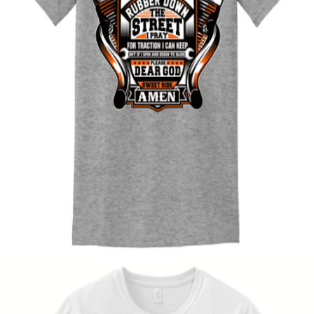
Quick View
UNISEX TSHIRT
Ανδρική μπλούζα Street Rubber
14,00
€