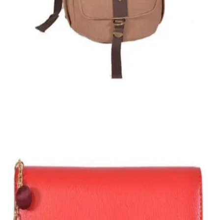
Εξαντλημένο
ΑΝΔΡΙΚΟΙ ΣΑΚΟΙ ΤΑΞΙΔΙΟΥ
Σάκος ταξιδίου
40,00
€
SALE