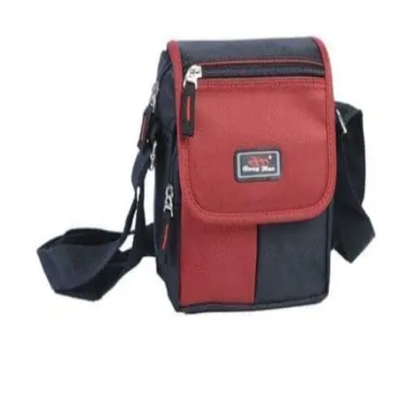
Quick View
Εξαντλημένο
ΑΝΔΡΙΚΑ ΤΣΑΝΤΑΚΙΑ ΩΜΟΥ
Ανδρικό τσαντάκι Dakota
8,00
€