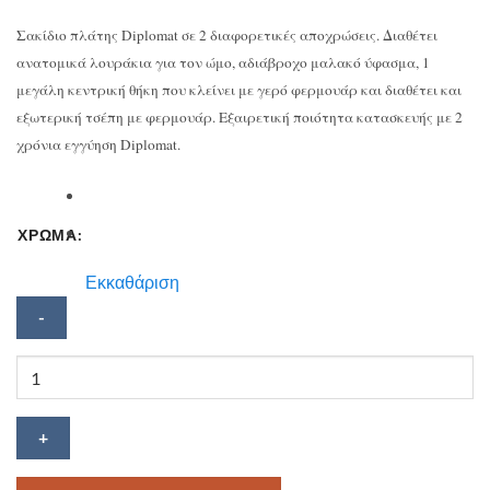
Σακίδιο πλάτης Diplomat σε 2 διαφορετικές αποχρώσεις. Διαθέτει
ανατομικά λουράκια για τον ώμο, αδιάβροχο μαλακό ύφασμα, 1
μεγάλη κεντρική θήκη που κλείνει με γερό φερμουάρ και διαθέτει και
εξωτερική τσέπη με φερμουάρ. Εξαιρετική ποιότητα κατασκευής με 2
χρόνια εγγύηση Diplomat.
ΧΡΩΜΑ:
Εκκαθάριση
Σακίδιο
πλάτης
Diplomat
ποσότητα