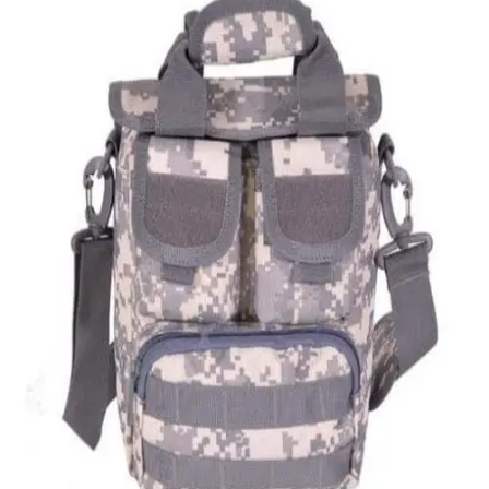
Quick View
Εξαντλημένο
ΑΝΔΡΙΚΑ ΤΣΑΝΤΑΚΙΑ ΩΜΟΥ
Ανδρικό τσαντάκι Survivors