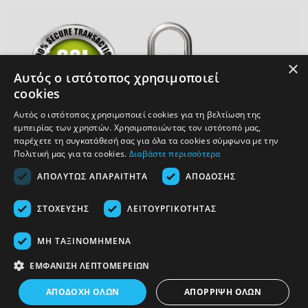
×
Αυτός ο ιστότοπος χρησιμοποιεί
cookies
Αυτός ο ιστότοπος χρησιμοποιεί cookies για τη βελτίωση της
εμπειρίας των χρηστών. Χρησιμοποιώντας τον ιστότοπό μας,
παρέχετε τη συγκατάθεσή σας για όλα τα cookies σύμφωνα με την
Πολιτική μας για τα cookies.
Διαβάστε περισσότερα
COPYRIGHT 2026 ACCESSOIRE.GR
ΑΠΟΛΎΤΩΣ ΑΠΑΡΑΊΤΗΤΑ
ΑΠΌΔΟΣΗΣ
ΥΠΑΝΑΧΏΡΗΣΗ ΑΓΟΡΆΣ
ΣΤΌΧΕΥΣΗΣ
ΛΕΙΤΟΥΡΓΙΚΌΤΗΤΑΣ
ΜΗ ΤΑΞΙΝΟΜΗΜΈΝΑ
ΕΜΦΆΝΙΣΗ ΛΕΠΤΟΜΕΡΕΙΏΝ
ΑΠΟΔΟΧΉ ΌΛΩΝ
ΑΠΌΡΡΙΨΗ ΌΛΩΝ