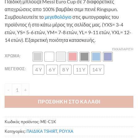
Παιδική μπλούζα Messi Euro Cup σε 7 διαφορετικές
αποχρώσεις απο 100% βαμβάκι σεμι πενιέ Ringspun.
Συμβουλευτείτε το
μεγεθολόγιο
στις φωτογραφίες του
προϊόντος ή στο κάτω μέρος της σελίδας μας. (YXS= 3-4
ετών, YS= 5-6 ετών, YM= 7-8 ετών, YL= 9-11 ετών, YXL= 12-
14 ετών). Εξαιρετική ποιότητα κατασκευής.
ΕΚΚΑΘΆΡΙΣΗ
ΧΡΩΜΑ:
ΜΕΓΕΘΟΣ:
4 Y
6 Y
8 Y
11 Y
14 Y
Παιδική μπλούζα Messi Euro Cup ποσότητα
ΠΡΟΣΘΗΚΗ ΣΤΟ ΚΑΛΑΘΙ
Κωδικός προϊόντος:
ME-C1K
Κατηγορίες:
ΠΑΙΔΙΚΑ TSHIRT
,
ΡΟΥΧΑ