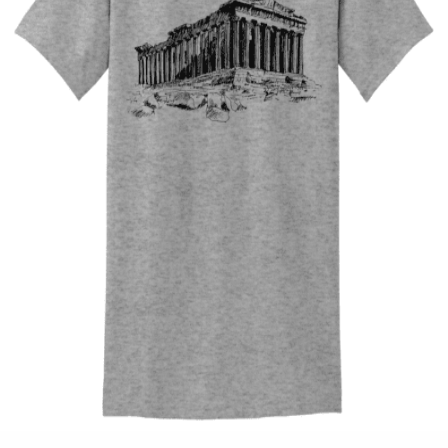
Quick View
UNISEX TSHIRT
Tshirt Parthenon
14,00
€