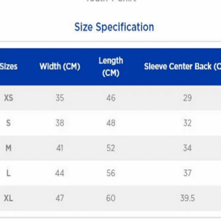
Quick View
ΠΑΙΔΙΚΑ TSHIRT
Μπλούζα Samurai Biker
12,00
€