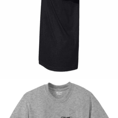
Quick View
UNISEX TSHIRT
Tshirt Dont panic
14,00
€