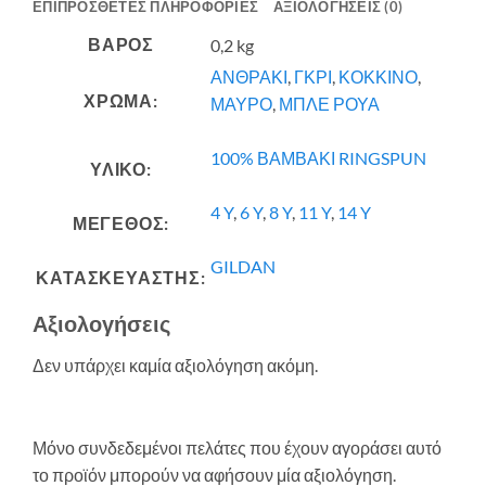
ΕΠΙΠΡΌΣΘΕΤΕΣ ΠΛΗΡΟΦΟΡΊΕΣ
ΑΞΙΟΛΟΓΉΣΕΙΣ (0)
ΒΆΡΟΣ
0,2 kg
ΑΝΘΡΑΚΙ
,
ΓΚΡΙ
,
ΚΟΚΚΙΝΟ
,
ΧΡΩΜΑ:
ΜΑΥΡΟ
,
ΜΠΛΕ ΡΟΥΑ
100% ΒΑΜΒΑΚΙ RINGSPUN
ΥΛΙΚΟ:
4 Y
,
6 Y
,
8 Y
,
11 Y
,
14 Y
ΜΕΓΕΘΟΣ:
GILDAN
ΚΑΤΑΣΚΕΥΑΣΤΗΣ:
Αξιολογήσεις
Δεν υπάρχει καμία αξιολόγηση ακόμη.
Μόνο συνδεδεμένοι πελάτες που έχουν αγοράσει αυτό
το προϊόν μπορούν να αφήσουν μία αξιολόγηση.