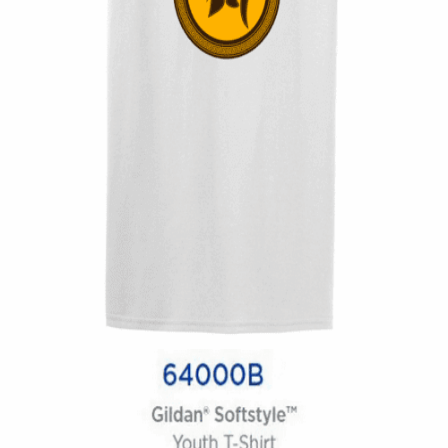
Quick View
UNISEX TSHIRT
Tshirt Spartan
14,00
€