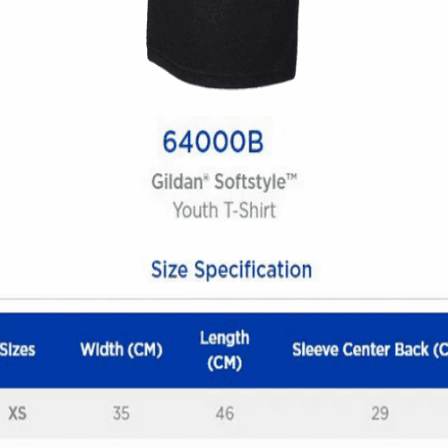
Ανδρική μπλούζα Twin Pistons
14,00
€