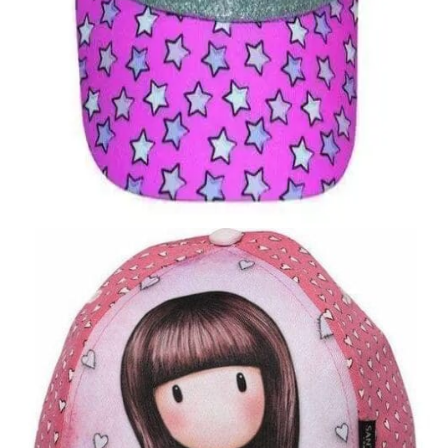
Quick View
Εξαντλημένο
ΠΑΙΔΙΚΑ ΚΑΠΕΛΑ
Παιδικό καπέλο Minnie
9,00
€