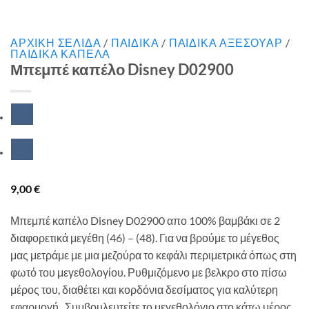
ΑΡΧΙΚΉ ΣΕΛΊΔΑ
/
ΠΑΙΔΙΚΑ
/
ΠΑΙΔΙΚΑ ΑΞΕΣΟΥΑΡ
/
ΠΑΙΔΙΚΑ ΚΑΠΕΛΑ
Μπεμπέ καπέλο Disney D02900
9,00
€
Μπεμπέ καπέλο Disney D02900 απο 100% βαμβάκι σε 2
διαφορετικά μεγέθη (46) – (48). Για να βρούμε το μέγεθος
μας μετράμε με μια μεζούρα το κεφάλι περιμετρικά όπως στη
φωτό του μεγεθολογίου. Ρυθμιζόμενο με βελκρο στο πίσω
μέρος του, διαθέτει και κορδόνια δεσίματος για καλύτερη
εφαρμογή . Συμβουλευτείτε το μεγεθολόγιο στο κάτω μέρος