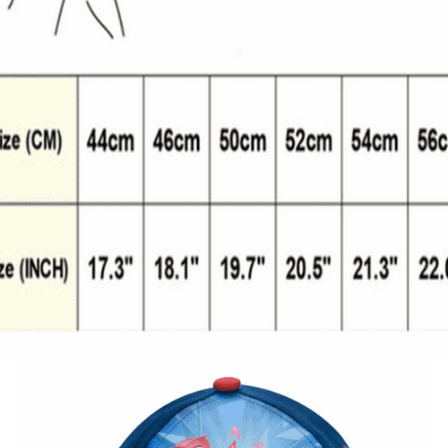
Quick View
Εξαντλημένο
ΠΑΙΔΙΚΑ
Mickey μπεμπέ καπέλο D01890
9,00
€