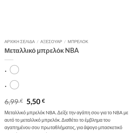
ΑΡΧΙΚΉ ΣΕΛΊΔΑ
/
ΑΞΕΣΟΥΑΡ
/
ΜΠΡΕΛΟΚ
Μεταλλικό μπρελόκ NBA
Original
Η
6,99
5,50
€
€
price
τρέχουσα
Μεταλλικό μπρελόκ NBA. Δείξε την αγάπη σου για το NBA με
was:
τιμή
αυτό το μεταλλικό μπρελόκ. Διαθέτει το έμβλημα του
6,99 €.
είναι:
αγαπημένου σου πρωταθλήματος, για άψογο μπασκετικό
5,50 €.