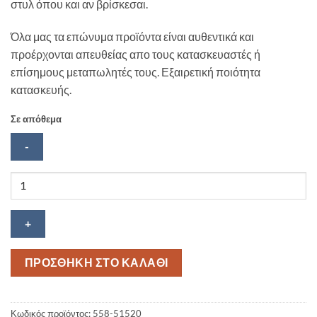
στυλ όπου και αν βρίσκεσαι.
Όλα μας τα επώνυμα προϊόντα είναι αυθεντικά και
προέρχονται απευθείας απο τους κατασκευαστές ή
επίσημους μεταπωλητές τους. Εξαιρετική ποιότητα
κατασκευής.
Σε απόθεμα
Μεταλλικό
μπρελόκ
NBA
ποσότητα
ΠΡΟΣΘΗΚΗ ΣΤΟ ΚΑΛΑΘΙ
Κωδικός προϊόντος:
558-51520