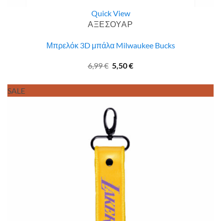
Quick View
ΑΞΕΣΟΥΑΡ
Μπρελόκ 3D μπάλα Milwaukee Bucks
Original
Η
6,99
€
5,50
€
price
τρέχουσα
was:
τιμή
6,99 €.
είναι:
SALE
5,50 €.