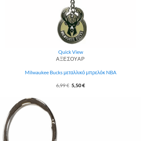
Quick View
ΑΞΕΣΟΥΑΡ
Milwaukee Bucks μεταλλικό μπρελόκ NBA
Original
Η
6,99
€
5,50
€
price
τρέχουσα
was:
τιμή
6,99 €.
είναι:
5,50 €.