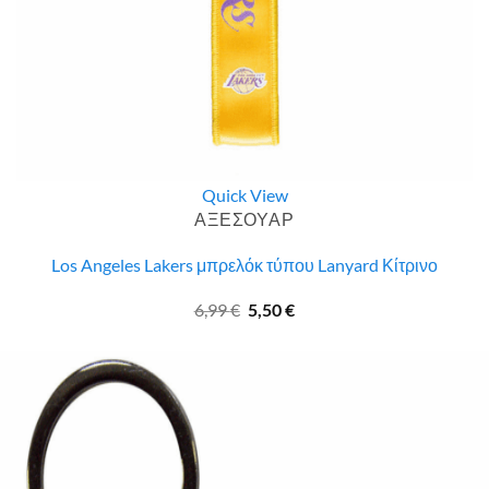
Quick View
ΑΞΕΣΟΥΑΡ
Los Angeles Lakers μπρελόκ τύπου Lanyard Κίτρινο
Original
Η
6,99
€
5,50
€
price
τρέχουσα
was:
τιμή
6,99 €.
είναι:
5,50 €.