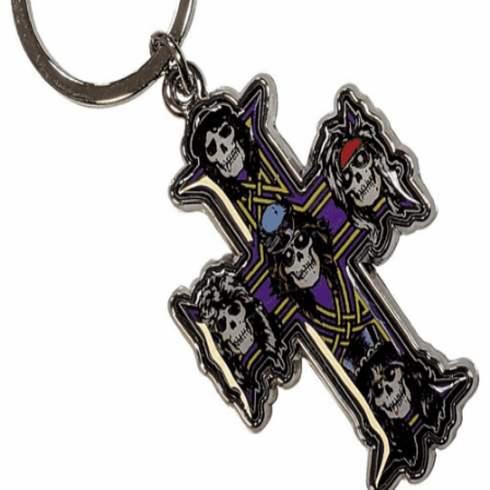
Quick View
Εξαντλημένο
ΑΞΕΣΟΥΑΡ
Guns n Roses μπρελόκ Appetite for Destruction
9,90
€