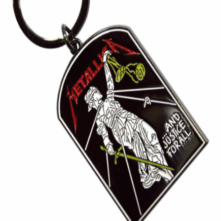
Quick View
Εξαντλημένο
ΑΞΕΣΟΥΑΡ
Μπρελόκ Metallica And Justice for All
9,90
€