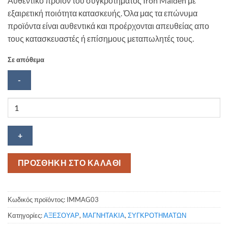
Αυθεντικό προϊόν του συγκροτήματος Iron Maiden με
εξαιρετική ποιότητα κατασκευής. Όλα μας τα επώνυμα
προϊόντα είναι αυθεντικά και προέρχονται απευθείας απο
τους κατασκευαστές ή επίσημους μεταπωλητές τους.
Σε απόθεμα
Μαγνήτης
ψυγείου
Iron
Maiden
The
number
ΠΡΟΣΘΗΚΗ ΣΤΟ ΚΑΛΑΘΙ
of
the
Beast
Κωδικός προϊόντος:
IMMAG03
ποσότητα
Κατηγορίες:
ΑΞΕΣΟΥΑΡ
,
ΜΑΓΝΗΤΑΚΙΑ
,
ΣΥΓΚΡΟΤΗΜΑΤΩΝ