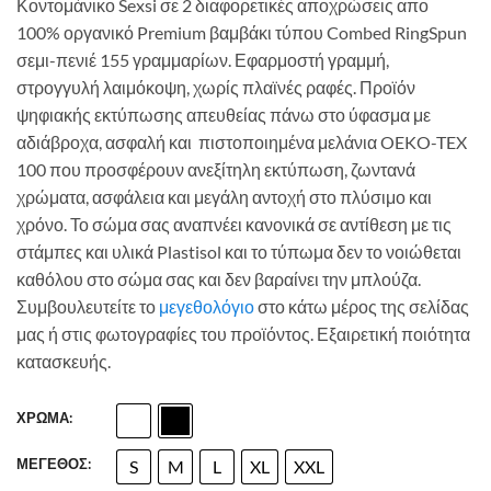
Κοντομάνικο Sexsi σε 2 διαφορετικές αποχρώσεις απο
100% οργανικό Premium βαμβάκι τύπου Combed RingSpun
σεμι-πενιέ 155 γραμμαρίων. Εφαρμοστή γραμμή,
στρογγυλή λαιμόκοψη, χωρίς πλαϊνές ραφές. Προϊόν
ψηφιακής εκτύπωσης απευθείας πάνω στο ύφασμα με
αδιάβροχα, ασφαλή και πιστοποιημένα μελάνια OEKO-TEX
100 που προσφέρουν ανεξίτηλη εκτύπωση, ζωντανά
χρώματα, ασφάλεια και μεγάλη αντοχή στο πλύσιμο και
χρόνο. Το σώμα σας αναπνέει κανονικά σε αντίθεση με τις
στάμπες και υλικά Plastisol και το τύπωμα δεν το νοιώθεται
καθόλου στο σώμα σας και δεν βαραίνει την μπλούζα.
Συμβουλευτείτε το
μεγεθολόγιο
στο κάτω μέρος της σελίδας
μας ή στις φωτογραφίες του προϊόντος. Εξαιρετική ποιότητα
κατασκευής.
ΧΡΩΜΑ:
ΜΕΓΕΘΟΣ:
S
M
L
XL
XXL