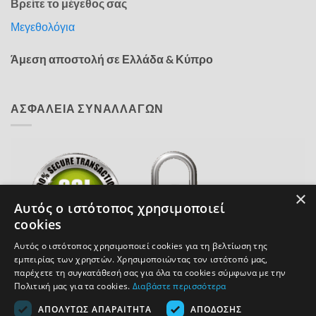
Βρείτε το μέγεθος σας
Μεγεθολόγια
Άμεση αποστολή σε Ελλάδα & Κύπρο
ΑΣΦΑΛΕΙΑ ΣΥΝΑΛΛΑΓΩΝ
×
Αυτός ο ιστότοπος χρησιμοποιεί
cookies
Αυτός ο ιστότοπος χρησιμοποιεί cookies για τη βελτίωση της
εμπειρίας των χρηστών. Χρησιμοποιώντας τον ιστότοπό μας,
παρέχετε τη συγκατάθεσή σας για όλα τα cookies σύμφωνα με την
Πολιτική μας για τα cookies.
Διαβάστε περισσότερα
COPYRIGHT 2026 ACCESSOIRE.GR
ΑΠΟΛΎΤΩΣ ΑΠΑΡΑΊΤΗΤΑ
ΑΠΌΔΟΣΗΣ