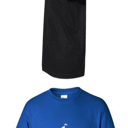
Quick View
UNISEX TSHIRT
Tshirt Rocksteady Gasoline
14,00
€