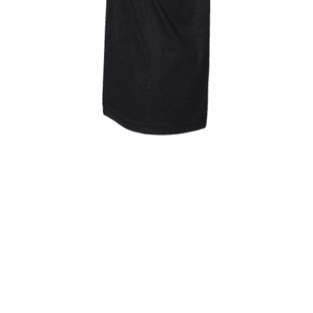
Quick View
UNISEX TSHIRT
Ανδρική μπλούζα Twin Pistons
14,00
€