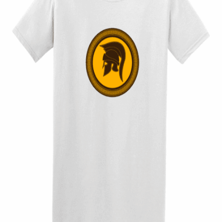
Quick View
UNISEX TSHIRT
Tshirt Spartan
14,00
€