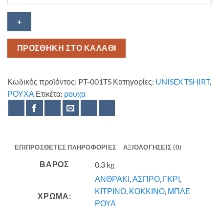
Pine
Pizza
ποσότητα
ΠΡΟΣΘΗΚΗ ΣΤΟ ΚΑΛΑΘΙ
Κωδικός προϊόντος:
PT-001TS
Κατηγορίες:
UNISEX TSHIRT
,
ΡΟΥΧΑ
Ετικέτα:
ρουχα
ΕΠΙΠΡΌΣΘΕΤΕΣ ΠΛΗΡΟΦΟΡΊΕΣ
ΑΞΙΟΛΟΓΉΣΕΙΣ (0)
ΒΆΡΟΣ
0,3 kg
ΑΝΘΡΑΚΙ
,
ΑΣΠΡΟ
,
ΓΚΡΙ
,
ΚΙΤΡΙΝΟ
,
ΚΟΚΚΙΝΟ
,
ΜΠΛΕ
ΧΡΩΜΑ:
ΡΟΥΑ