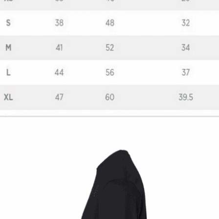
Quick View
ΠΑΙΔΙΚΑ TSHIRT
Fortnite fever μπλουζάκι
12,00
€