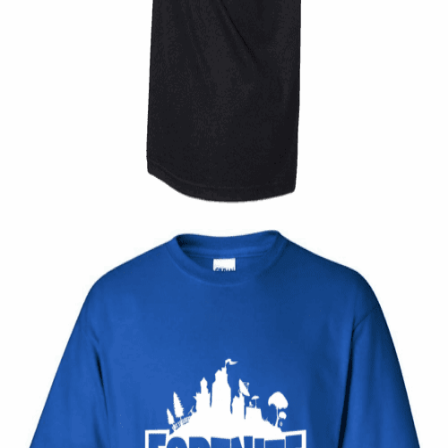
Quick View
UNISEX TSHIRT
Ανδρική μπλούζα Twin Pistons
14,00
€