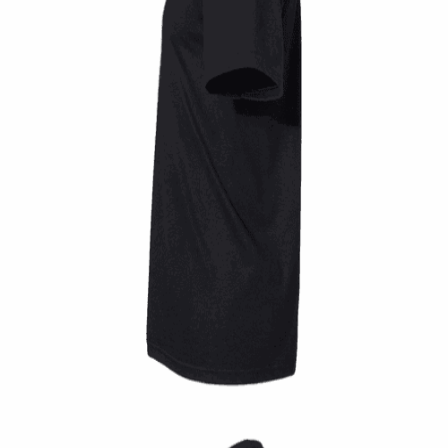
Quick View
UNISEX TSHIRT
Tshirt Weed trust
14,00
€