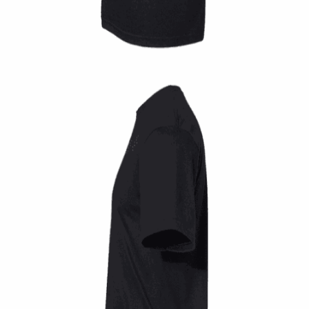
Tshirt Rocksteady Gasoline
14,00
€