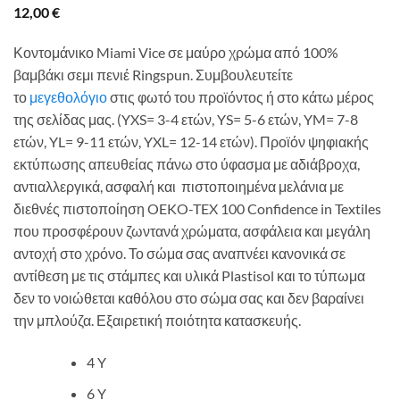
12,00
€
Κοντομάνικο Miami Vice σε μαύρο χρώμα από 100%
βαμβάκι σεμι πενιέ Ringspun. Συμβουλευτείτε
το
μεγεθολόγιο
στις φωτό του προϊόντος ή στο κάτω μέρος
της σελίδας μας. (YXS= 3-4 ετών, YS= 5-6 ετών, YM= 7-8
ετών, YL= 9-11 ετών, YXL= 12-14 ετών). Προϊόν ψηφιακής
εκτύπωσης απευθείας πάνω στο ύφασμα με αδιάβροχα,
αντιαλλεργικά, ασφαλή και πιστοποιημένα μελάνια με
διεθνές πιστοποίηση OEKO-TEX 100 Confidence in Textiles
που προσφέρουν ζωντανά χρώματα, ασφάλεια και μεγάλη
αντοχή στο χρόνο. Το σώμα σας αναπνέει κανονικά σε
αντίθεση με τις στάμπες και υλικά Plastisol και το τύπωμα
δεν το νοιώθεται καθόλου στο σώμα σας και δεν βαραίνει
την μπλούζα. Εξαιρετική ποιότητα κατασκευής.
4 Y
6 Y