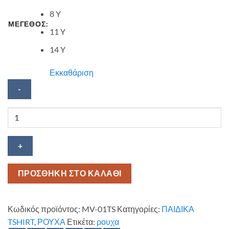
8 Y
ΜΕΓΕΘΟΣ:
11 Y
14 Y
Εκκαθάριση
Κοντομάνικο
Miami
Vice
ποσότητα
ΠΡΟΣΘΗΚΗ ΣΤΟ ΚΑΛΑΘΙ
Κωδικός προϊόντος:
MV-01TS
Κατηγορίες:
ΠΑΙΔΙΚΑ
TSHIRT
,
ΡΟΥΧΑ
Ετικέτα:
ρουχα