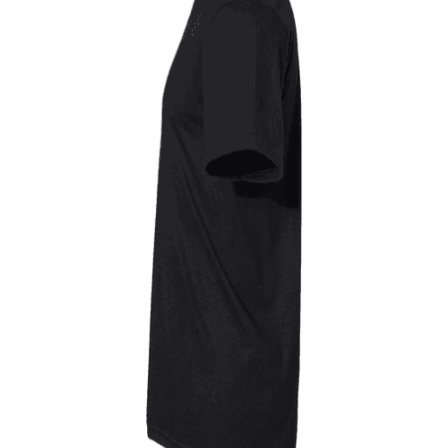
Quick View
UNISEX TSHIRT
Tshirt Vintage race old school