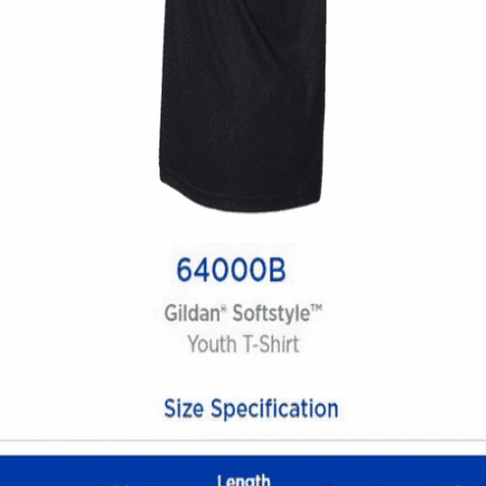
Quick View
UNISEX TSHIRT
Ανδρική μπλούζα Twin Pistons
14,00
€