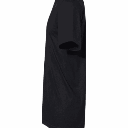
Quick View
UNISEX TSHIRT
Tshirt Dont panic
14,00
€