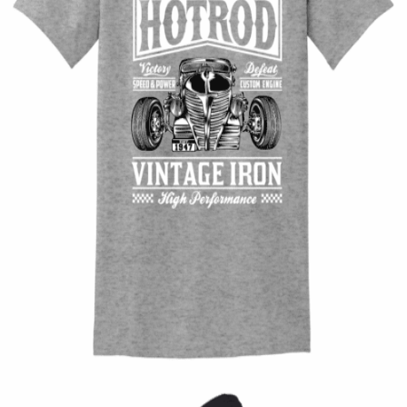
Quick View
UNISEX TSHIRT
Tshirt Hot Rod Classic
14,00
€