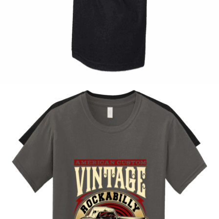
Quick View
UNISEX TSHIRT
Tshirt Rocksteady Gasoline
14,00
€