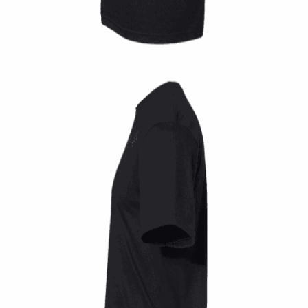
Tshirt Weed trust
14,00
€