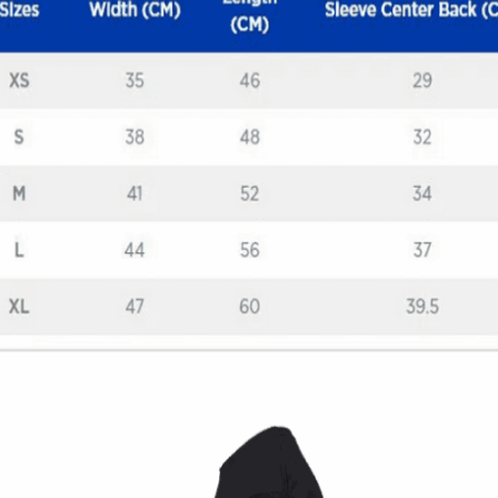
Quick View
ΠΑΙΔΙΚΑ TSHIRT
Μπλούζα Samurai Biker
12,00
€