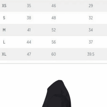
Quick View
ΠΑΙΔΙΚΑ TSHIRT
Παιδική μπλούζα GameKid
12,00
€