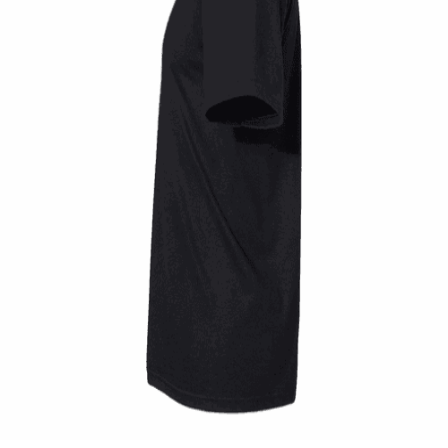
Quick View
UNISEX TSHIRT
Tshirt Vintage race old school
14,00
€