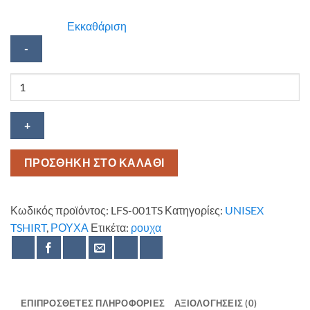
Εκκαθάριση
Κοντομάνικο
Life
Saver
ποσότητα
ΠΡΟΣΘΗΚΗ ΣΤΟ ΚΑΛΑΘΙ
Κωδικός προϊόντος:
LFS-001TS
Κατηγορίες:
UNISEX
TSHIRT
,
ΡΟΥΧΑ
Ετικέτα:
ρουχα
ΕΠΙΠΡΌΣΘΕΤΕΣ ΠΛΗΡΟΦΟΡΊΕΣ
ΑΞΙΟΛΟΓΉΣΕΙΣ (0)