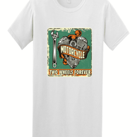
Quick View
UNISEX TSHIRT
Ανδρική μπλούζα Two Wheels