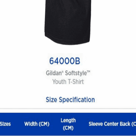
Quick View
UNISEX TSHIRT
Tshirt Dont panic
14,00
€