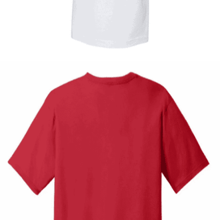
Tshirt Greece branch
14,00
€