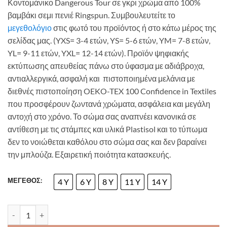
Κοντομάνικο Dangerous Tour σε γκρι χρώμα από 100%
βαμβάκι σεμι πενιέ Ringspun. Συμβουλευτείτε το
μεγεθολόγιο
στις φωτό του προϊόντος ή στο κάτω μέρος της
σελίδας μας. (YXS= 3-4 ετών, YS= 5-6 ετών, YM= 7-8 ετών,
YL= 9-11 ετών, YXL= 12-14 ετών). Προϊόν ψηφιακής
εκτύπωσης απευθείας πάνω στο ύφασμα με αδιάβροχα,
αντιαλλεργικά, ασφαλή και πιστοποιημένα μελάνια με
διεθνές πιστοποίηση OEKO-TEX 100 Confidence in Textiles
που προσφέρουν ζωντανά χρώματα, ασφάλεια και μεγάλη
αντοχή στο χρόνο. Το σώμα σας αναπνέει κανονικά σε
αντίθεση με τις στάμπες και υλικά Plastisol και το τύπωμα
δεν το νοιώθεται καθόλου στο σώμα σας και δεν βαραίνει
την μπλούζα. Εξαιρετική ποιότητα κατασκευής.
ΜΕΓΕΘΟΣ:
4 Y
6 Y
8 Y
11 Y
14 Y
Κοντομάνικο Dangerous Tour ποσότητα