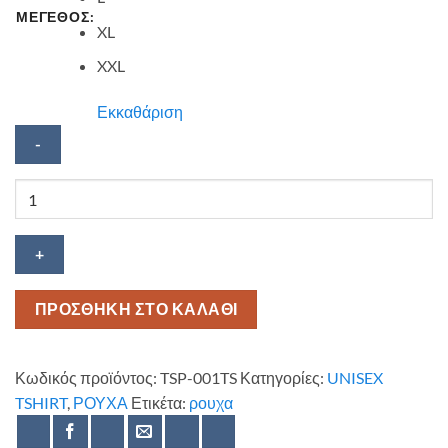
ΜΕΓΕΘΟΣ:
XL
XXL
Εκκαθάριση
Κοντομάνικη
μπλούζα
Tsipouro
ποσότητα
ΠΡΟΣΘΗΚΗ ΣΤΟ ΚΑΛΑΘΙ
Κωδικός προϊόντος:
TSP-001TS
Κατηγορίες:
UNISEX
TSHIRT
,
ΡΟΥΧΑ
Ετικέτα:
ρουχα