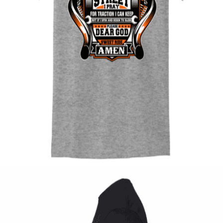
Quick View
UNISEX TSHIRT
Ανδρική μπλούζα Street Rubber
14,00
€