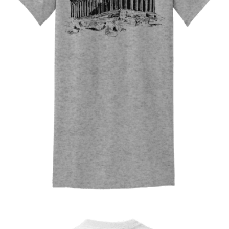
Quick View
UNISEX TSHIRT
Tshirt Parthenon
14,00
€