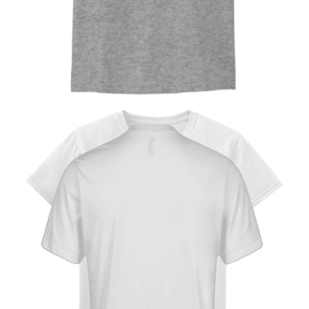
UNISEX TSHIRT
Tshirt Cafe race Motorcycle
14,00
€