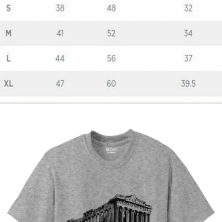
Quick View
ΠΑΙΔΙΚΑ TSHIRT
Fortnite fever μπλουζάκι
12,00
€