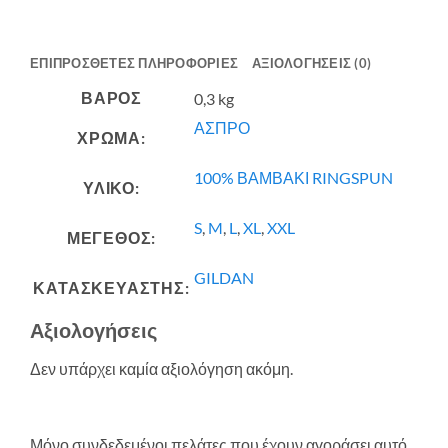
ΕΠΙΠΡΌΣΘΕΤΕΣ ΠΛΗΡΟΦΟΡΊΕΣ
ΑΞΙΟΛΟΓΉΣΕΙΣ (0)
ΒΆΡΟΣ
0,3 kg
ΑΣΠΡΟ
ΧΡΩΜΑ:
100% ΒΑΜΒΑΚΙ RINGSPUN
ΥΛΙΚΟ:
S
,
M
,
L
,
XL
,
XXL
ΜΕΓΕΘΟΣ:
GILDAN
ΚΑΤΑΣΚΕΥΑΣΤΗΣ:
Αξιολογήσεις
Δεν υπάρχει καμία αξιολόγηση ακόμη.
Μόνο συνδεδεμένοι πελάτες που έχουν αγοράσει αυτό