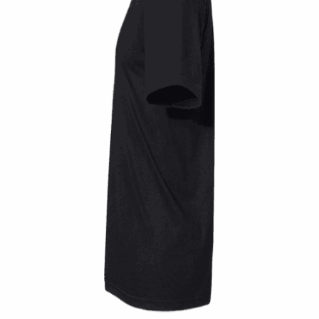
Quick View
UNISEX TSHIRT
Tshirt Vintage race old school
14,00
€