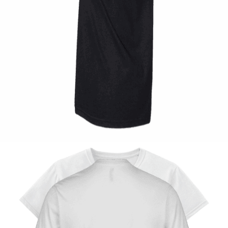
Quick View
UNISEX TSHIRT
Tshirt Rocksteady Gasoline
14,00
€