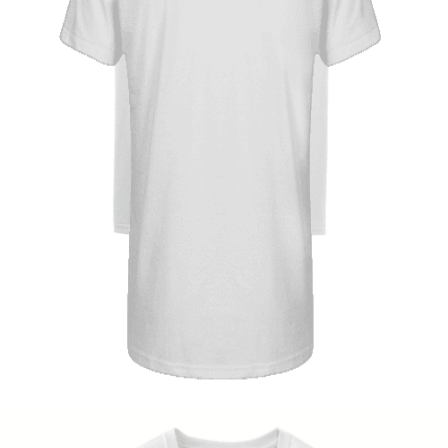
Quick View
UNISEX TSHIRT
Tshirt Greek Flag
14,00
€