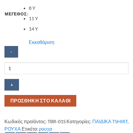
8 Y
ΜΕΓΕΘΟΣ:
11 Y
14 Y
Εκκαθάριση
Κοντομάνικη
μπλούζα
The
Tumbler
ποσότητα
ΠΡΟΣΘΗΚΗ ΣΤΟ ΚΑΛΑΘΙ
Κωδικός προϊόντος:
TBR-01S
Κατηγορίες:
ΠΑΙΔΙΚΑ TSHIRT
,
ΡΟΥΧΑ
Ετικέτα:
ρουχα