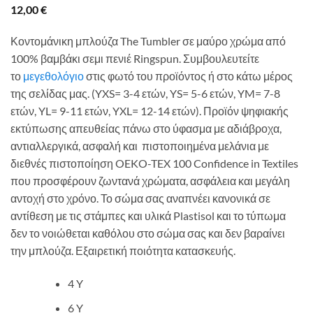
12,00
€
Κοντομάνικη μπλούζα The Tumbler σε μαύρο χρώμα από
100% βαμβάκι σεμι πενιέ Ringspun. Συμβουλευτείτε
το
μεγεθολόγιο
στις φωτό του προϊόντος ή στο κάτω μέρος
της σελίδας μας. (YXS= 3-4 ετών, YS= 5-6 ετών, YM= 7-8
ετών, YL= 9-11 ετών, YXL= 12-14 ετών). Προϊόν ψηφιακής
εκτύπωσης απευθείας πάνω στο ύφασμα με αδιάβροχα,
αντιαλλεργικά, ασφαλή και πιστοποιημένα μελάνια με
διεθνές πιστοποίηση OEKO-TEX 100 Confidence in Textiles
που προσφέρουν ζωντανά χρώματα, ασφάλεια και μεγάλη
αντοχή στο χρόνο. Το σώμα σας αναπνέει κανονικά σε
αντίθεση με τις στάμπες και υλικά Plastisol και το τύπωμα
δεν το νοιώθεται καθόλου στο σώμα σας και δεν βαραίνει
την μπλούζα. Εξαιρετική ποιότητα κατασκευής.
4 Y
6 Y