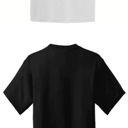
Ανδρική μπλούζα Two Wheels
14,00
€