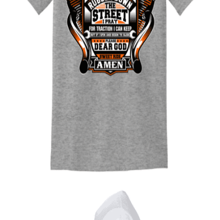
Quick View
UNISEX TSHIRT
Ανδρική μπλούζα Street Rubber
14,00
€