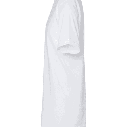
Quick View
UNISEX TSHIRT
Tshirt Greece branch