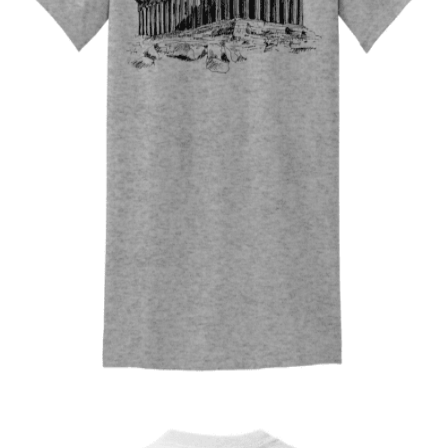
Quick View
UNISEX TSHIRT
Tshirt Parthenon
14,00
€