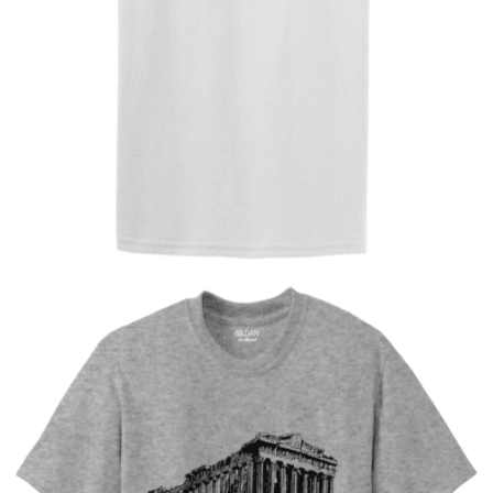
Quick View
UNISEX TSHIRT
Ανδρική μπλούζα Two Wheels
14,00
€