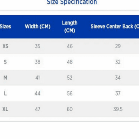
Quick View
ΠΑΙΔΙΚΑ TSHIRT
Μπλούζα Samurai Biker
12,00
€