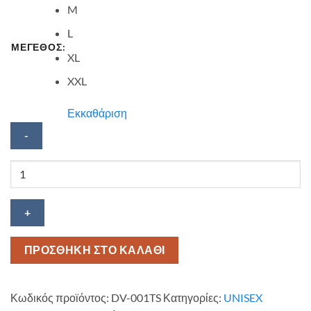
M
L
ΜΕΓΕΘΟΣ:
XL
XXL
Εκκαθάριση
Κοντομάνικη
μπλούζα
Darth
Vader
ποσότητα
ΠΡΟΣΘΗΚΗ ΣΤΟ ΚΑΛΑΘΙ
Κωδικός προϊόντος:
DV-001TS
Κατηγορίες:
UNISEX